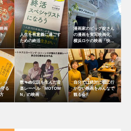
映画
漫画家のビッグ錠さん
ト、
人生を有意義に過ごす
の漫画を実写映画化、
」
ための終活
横浜ロケの映画「快...
」っ
数々の伝説を生んだ音
自分では絶対に観に行
を守る
楽レーベル「MOTOW
かない映画をみんなで
方
N」の映画
観る会!!