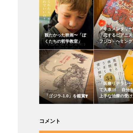
ドキュメンタリー
観たかった映画〜「ぼ
「恋するピアニス
くたちの哲学教室」
フジコ・ヘミング
「医療リテラシー
て大事!!! 自分
「ゴジラ-1.0」を鑑賞❣️
上手な治療の受け
コメント