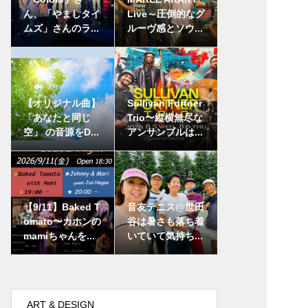
ん、「やましタイ
Live～圧倒的なグ
ムズ」さんのラ...
ルーヴ感とソウ...
【オリジナル曲】
Sullivan Fortner
「あなたと同じ
Trio〜縦横無尽な
空」 の音源をD...
アンサンブルは...
【9/11】Baked T
音友テニス@世田
omato〜カホンの
谷は暑さも落ち着
mamiちゃんを...
いていて気持ち...
ART & DESIGN