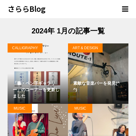
さららBlog
2024年 1月の記事一覧
CALLIGRAPHY
ART & DESIGN
「書・ペン字ギャラリ
素敵な音楽バーを発見(^
ー」のコーナーを更新し
^)
ました
MUSIC
MUSIC