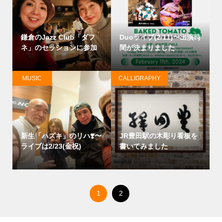
鎌倉のJazz Club「ダフ
Duoライブ(2/11)〜出演時
ネ」のセッションに参加
間が決まりました
MUSIC
CALLIGRAPHY
新生「ハズキ」のリハ❣️〜
JR豊田駅の木彫り看板を
ライブは2/23(金祝)
書いてみました
1
2