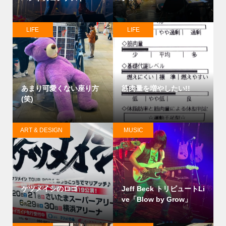
LIFE
LIFE
あまり可愛くない座り方
筋肉量を増やしたい!!
(笑)
ART & DESIGN
MUSIC
ケツメイシのロゴ
Jeff Beck トリビュートLi
ve「Blow by Grow」