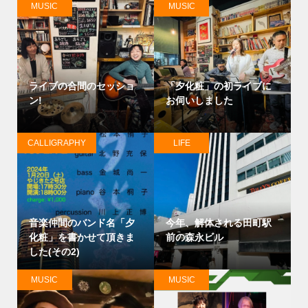
MUSIC
MUSIC
ライブの合間のセッショ
「夕化粧」の初ライブに
ン!
お伺いしました
CALLIGRAPHY
LIFE
音楽仲間のバンド名「夕
今年、解体される田町駅
化粧」を書かせて頂きま
前の森永ビル
した(その2)
MUSIC
MUSIC