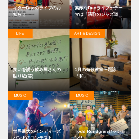
ギターDuoのライブのお
素敵なDuoライブ〜テー
知らせ
マは「演歌のジャズ道」
LIFE
ART & DESIGN
笑いを誘う飲み屋さんの
1月の短歌教室〜題詠
貼り紙(笑)
「和」
MUSIC
MUSIC
世界最大のインディーズ
Todd Rundgrenセッショ
バンドのコンテスト
ン!!