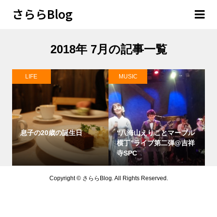
さららBlog
2018年 7月の記事一覧
LIFE
MUSIC
息子の20歳の誕生日
“八海山えりことマーブル
横丁”ライブ第二弾@吉祥
寺SPC
Copyright ©
さららBlog. All Rights Reserved.