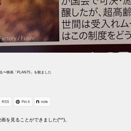
〜映画「PLAN75」を観ました
RSS
Pin it
note
を見ることができました(^^)。