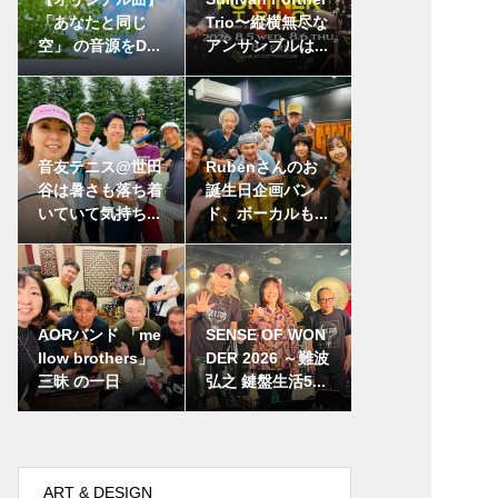
「あなたと同じ
Trio〜縦横無尽な
空」 の音源をD...
アンサンブルは...
音友テニス@世田
Rubenさんのお
谷は暑さも落ち着
誕生日企画バン
いていて気持ち...
ド、ボーカルも...
AORバンド 「me
SENSE OF WON
llow brothers」
DER 2026 ～難波
三昧 の一日
弘之 鍵盤生活5...
ART & DESIGN