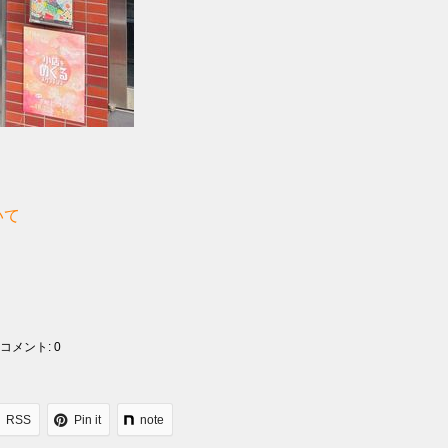
いて
コメント:
0
RSS
Pin it
note