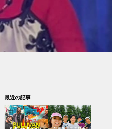
最近の記事
Sullivan Fortner
音友テニス@世田