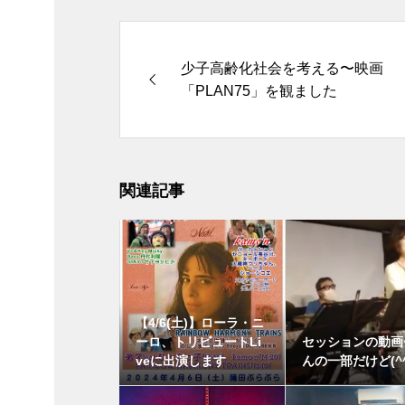
少子高齢化社会を考える〜映画
「PLAN75」を観ました
関連記事
【4/6(土)】ローラ・ニ
ーロ、トリビュートLi
セッションの動画
veに出演します
んの一部だけど(^^