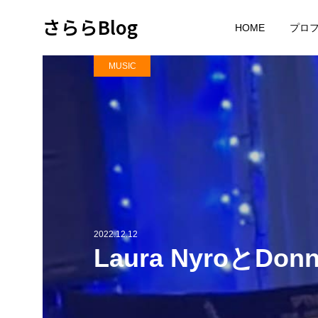
さららBlog
HOME
プロ
MUSIC
2022.12.12
Laura NyroとDon