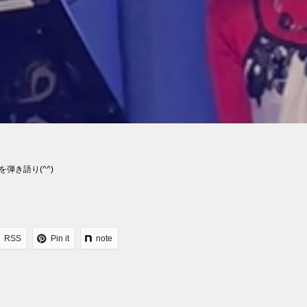
ayを弾き語り(^^)
RSS
Pin it
note