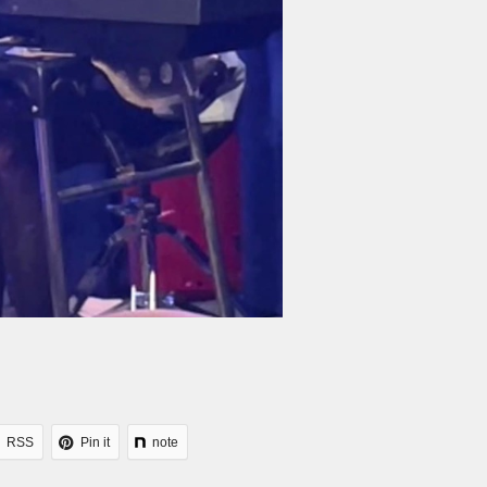
RSS
Pin it
note