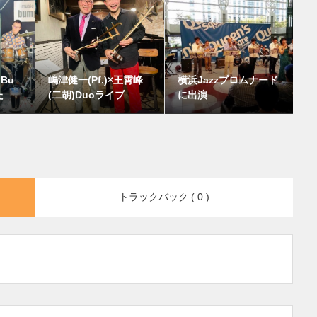
Bu
嶋津健一(Pf.)×王霄峰
横浜Jazzプロムナード
た
(二胡)Duoライブ
に出演
トラックバック ( 0 )