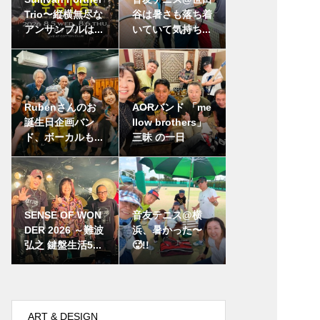
Trio〜縦横無尽な
谷は暑さも落ち着
アンサンブルは...
いていて気持ち...
Rubenさんのお
AORバンド 「me
誕生日企画バン
llow brothers」
ド、ボーカルも...
三昧 の一日
SENSE OF WON
音友テニス@横
DER 2026 ～難波
浜、暑かった〜
弘之 鍵盤生活5...
🥵!!
ART & DESIGN