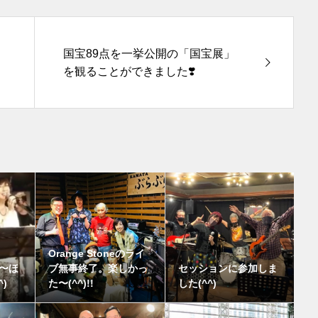
国宝89点を一挙公開の「国宝展」
を観ることができました❣️
Orange Stoneのライ
〜ほ
ブ無事終了。楽しかっ
セッションに参加しま
)
た〜(^^)!!
した(^^)