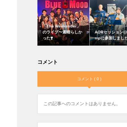
「The Weekender」
のライブ〜素晴らしか
AORセッション@
った❣️
mpに参加しまし
コメント
コメント ( 0 )
この記事へのコメントはありません。