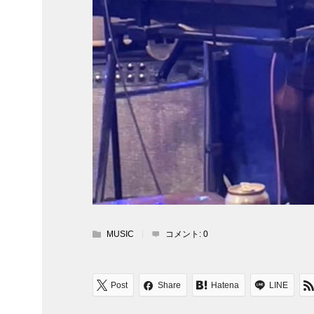
MUSIC
コメント:
0
Post
Share
Hatena
LINE