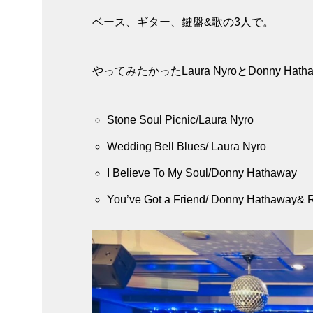
ベース、ギター、鍵盤&歌の3人で。
やってみたかったLaura NyroとDonny Ha
Stone Soul Picnic/Laura Nyro
Wedding Bell Blues/ Laura Nyro
I Believe To My Soul/Donny Hathaway
You’ve Got a Friend/ Donny Hathaway& R