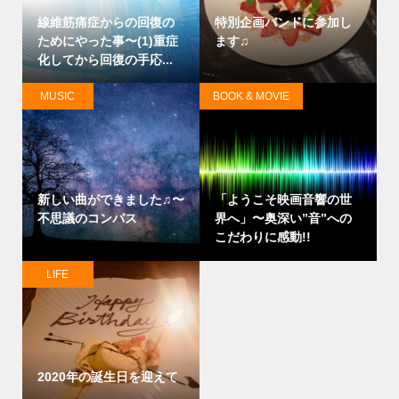
線維筋痛症からの回復の
特別企画バンドに参加し
ためにやった事〜(1)重症
ます♫
化してから回復の手応...
MUSIC
BOOK & MOVIE
新しい曲ができました♫〜
「ようこそ映画音響の世
不思議のコンパス
界へ」〜奥深い”音”への
こだわりに感動!!
LIFE
2020年の誕生日を迎えて