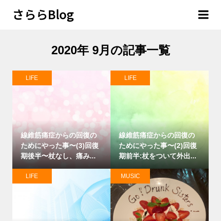
さららBlog
2020年 9月の記事一覧
LIFE
LIFE
線維筋痛症からの回復の
線維筋痛症からの回復の
ためにやった事〜(3)回復
ためにやった事〜(2)回復
期後半〜杖なし、痛み...
期前半:杖をついて外出...
LIFE
MUSIC