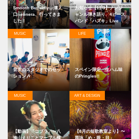
Smooth Butterfly@溝ノ
お知らせ【11/3】ノンジ
口neonera、行ってきま
ャンル弾き語り、4ピース
した！
バンド「ハズキ」Live
MUSIC
LIFE
音友のスタジオでのセッ
スペイン限定、生ハム味
ション🎶
のPringles!!
MUSIC
ART & DESIGN
【動画】「コブラ」〜八
【8月の短歌教室より】〜
海山えりことマーブル横
題詠「め・眼・目」