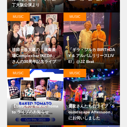
丁大阪公演より
MUSIC
MUSIC
祖師ヶ谷大蔵の「演奏酒
「ギラ・ジルカ BIRTHDA
場Complexbar IKEDA」
Y & アルバムリリースLIV
さんの30周年記念ライブ
E!」@JZ Brat
MUSIC
MUSIC
【10/9(木)】Baked Toma
音友さんたちのライブ「S
to ライブのお知らせ
oundscape Afternoon」
にお伺いしました