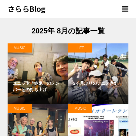
さららBlog
2025年 8月の記事一覧
MUSIC
LIFE
ユニット「赤鬼」のメン
2ヶ月ぶりのテニス🎾❣️
バーとの打ち上げ
MUSIC
MUSIC