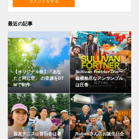
最近の記事
【オリジナル曲】「あな
Sullivan Fortner Trio〜
たと同じ空」 の音源をDT
縦横無尽なアンサンブル
Mで制作
は圧巻
音友テニス@世田谷は暑
Rubenさんのお誕生日企