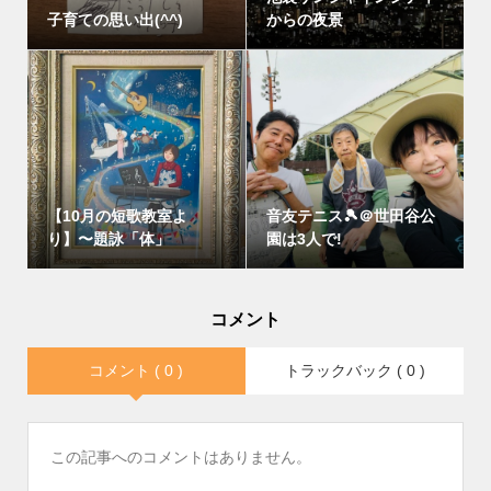
子育ての思い出(^^)
からの夜景
【10月の短歌教室よ
音友テニス🎾＠世田谷公
り】〜題詠「体」
園は3人で!
コメント
コメント ( 0 )
トラックバック ( 0 )
この記事へのコメントはありません。