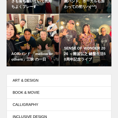
さも落ち着いていて気持
画バンド、ボーカルも加
ちよくプレー❣️
わっての初リハ(^^)
SENSE OF WONDER 20
AORバンド 「mellow br
26 ～難波弘之 鍵盤生活5
others」三昧 の一日
0周年記念ライブ
ART & DESIGN
BOOK & MOVIE
CALLIGRAPHY
INCLUSIVE DESIGN