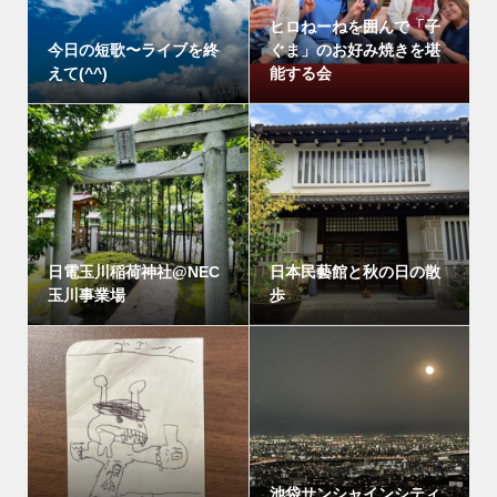
ヒロねーねを囲んで「子
今日の短歌〜ライブを終
ぐま」のお好み焼きを堪
えて(^^)
能する会
日電玉川稲荷神社@NEC
日本民藝館と秋の日の散
玉川事業場
歩
池袋サンシャインシティ