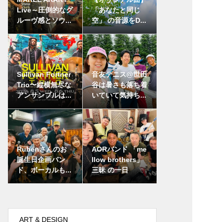
Live～圧倒的なグ
「あなたと同じ
ルーヴ感とソウ...
空」 の音源をD...
Sullivan Fortner
音友テニス@世田
Trio〜縦横無尽な
谷は暑さも落ち着
アンサンブルは...
いていて気持ち...
Rubenさんのお
AORバンド 「me
誕生日企画バン
llow brothers」
ド、ボーカルも...
三昧 の一日
ART & DESIGN