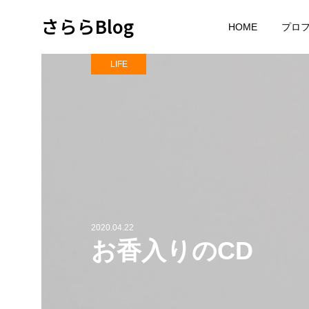
さららBlog
HOME
プロ
LIFE
2020.04.22
お香入りのCD