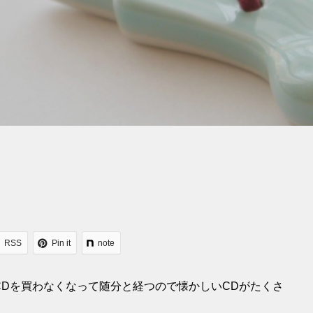
RSS
Pin it
note
。CDを買わなくなって随分と経つので懐かしいCDがたくさ