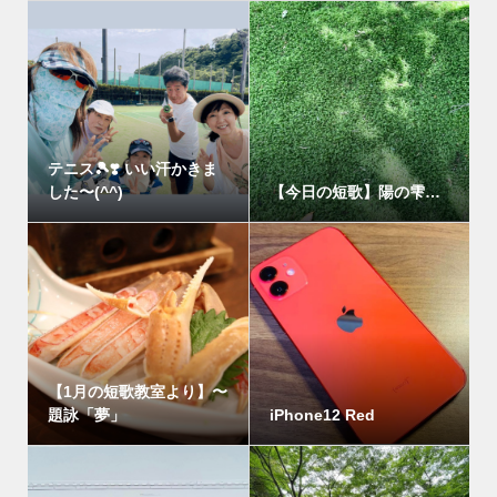
テニス🎾❣️ いい汗かきま
した〜(^^)
【今日の短歌】陽の雫…
【1月の短歌教室より】〜
題詠「夢」
iPhone12 Red