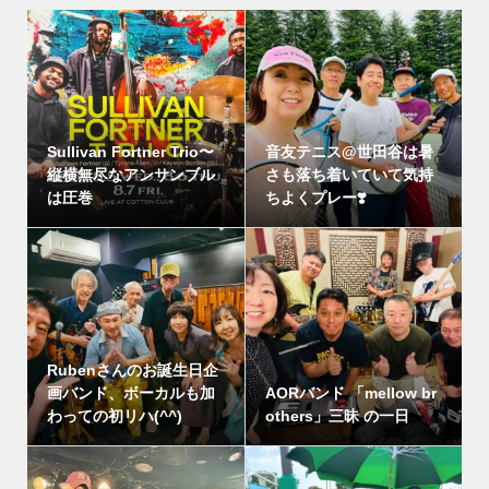
Sullivan Fortner Trio〜
音友テニス@世田谷は暑
縦横無尽なアンサンブル
さも落ち着いていて気持
は圧巻
ちよくプレー❣️
Rubenさんのお誕生日企
画バンド、ボーカルも加
AORバンド 「mellow br
わっての初リハ(^^)
others」三昧 の一日