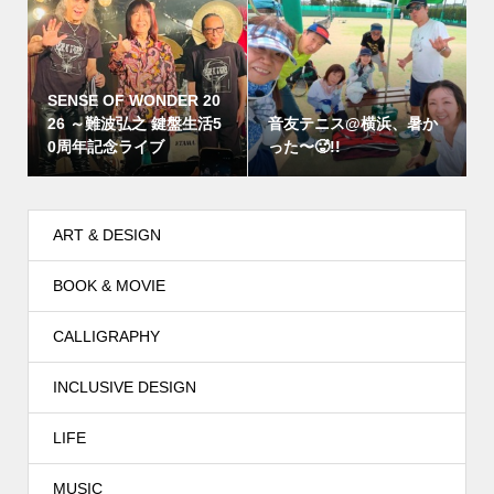
SENSE OF WONDER 20
26 ～難波弘之 鍵盤生活5
音友テニス@横浜、暑か
0周年記念ライブ
った〜🥵!!
ART & DESIGN
BOOK & MOVIE
CALLIGRAPHY
INCLUSIVE DESIGN
LIFE
MUSIC