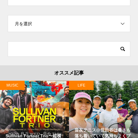
月を選択
オススメ記事
MUSIC
LIFE
音友テニス@世田谷は暑さも
Sullivan Fortner Trio〜縦横
落ち着いていて気持ちよくプ