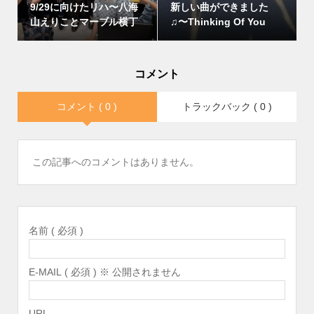
9/29に向けたリハ〜八海
新しい曲ができました
山えりことマーブル横丁
♫〜Thinking Of You
コメント
コメント ( 0 )
トラックバック ( 0 )
この記事へのコメントはありません。
名前 ( 必須 )
E-MAIL ( 必須 ) ※ 公開されません
URL