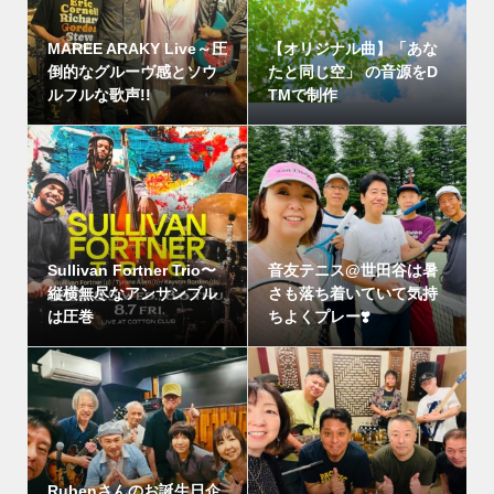
MAREE ARAKY Live～圧
【オリジナル曲】「あな
倒的なグルーヴ感とソウ
たと同じ空」 の音源をD
ルフルな歌声!!
TMで制作
Sullivan Fortner Trio〜
音友テニス@世田谷は暑
縦横無尽なアンサンブル
さも落ち着いていて気持
は圧巻
ちよくプレー❣️
Rubenさんのお誕生日企