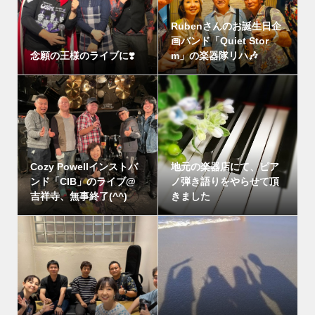
Rubenさんのお誕生日企
画バンド「Quiet Stor
念願の王様のライブに❣️
m」の楽器隊リハ🎶
Cozy Powellインストバ
地元の楽器店にて、ピア
ンド「CIB」のライブ@
ノ弾き語りをやらせて頂
吉祥寺、無事終了(^^)
きました