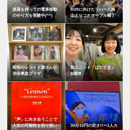
楽器を持っての電車移動
9/29に向けたリハ〜八海
のやり方を実験中(^^)
山えりことマーブル横丁
昭和のレコード屋さん@
新ユニット「ぱたとま」
渋谷東急プラザ
始動❣️
「声」に向き合うことで
人生の可能性を切り拓い
30分10円の安さ!!〜1人カ