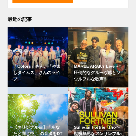
最近の記事
「Colors」さん、「やま
MAREE ARAKY Live～
しタイムズ」さんのライ
圧倒的なグルーヴ感とソ
ブ
ウルフルな歌声!!
【オリジナル曲】「あな
Sullivan Fortner Trio〜
たと同じ空」 の音源をDT
縦横無尽なアンサンブル