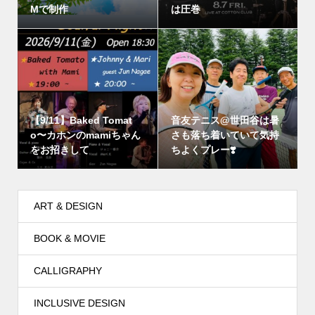
Mで制作
は圧巻
【9/11】Baked Tomat
音友テニス@世田谷は暑
o〜カホンのmamiちゃん
さも落ち着いていて気持
をお招きして
ちよくプレー❣️
ART & DESIGN
BOOK & MOVIE
CALLIGRAPHY
INCLUSIVE DESIGN