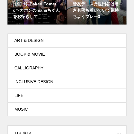
【9/11】Baked Tomat
音友テニス@世田谷は暑
o〜カホンのmamiちゃん
さも落ち着いていて気持
をお招きして
ちよくプレー❣️
ART & DESIGN
BOOK & MOVIE
CALLIGRAPHY
INCLUSIVE DESIGN
LIFE
MUSIC
月を選択