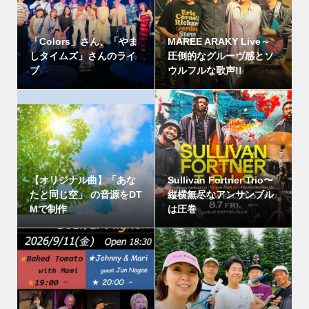
「Colors」さん、「やま
MAREE ARAKY Live～
しタイムズ」さんのライ
圧倒的なグルーヴ感とソ
ブ
ウルフルな歌声!!
【オリジナル曲】「あな
Sullivan Fortner Trio〜
たと同じ空」 の音源をDT
縦横無尽なアンサンブル
Mで制作
は圧巻