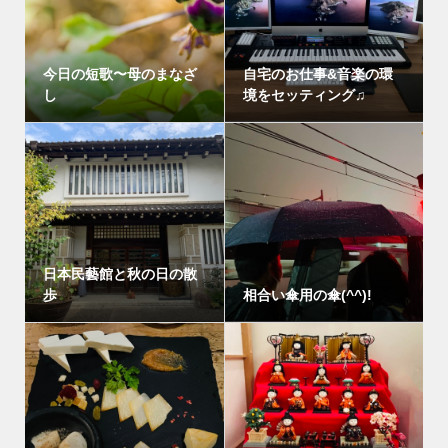
今日の短歌〜母のまなざ
自宅のお仕事&音楽の環
し
境をセッティング♫
日本民藝館と秋の日の散
歩
相合い傘用の傘(^^)!