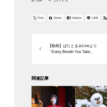
LIFE
コメント:
0
Post
Share
Hatena
LINE
【動画】ぱたとまみLiveより
「Every Breath You Take」
関連記事