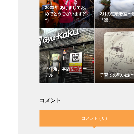
2021年 あけましてお
めでとうございます(^
2月の短歌教室〜
^)
「楽」
「牛角」本店リニュー
アル
子育ての思い出(^^
コメント
コメント ( 0 )