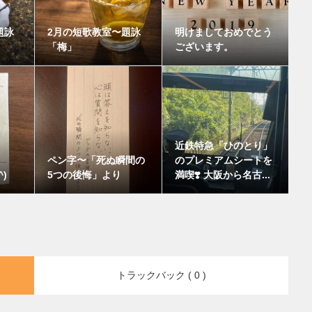
題詠
2月の短歌教室〜題詠
明けましておめでとう
「梅」
ございます。
近鉄特急「ひのとり」
ペン字〜「死ぬ瞬間の
のプレミアムシートを
)
5つの後悔」より
満喫❣️ 大阪から名古...
トラックバック ( 0 )