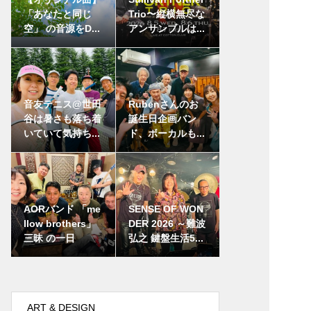
「あなたと同じ
Trio〜縦横無尽な
空」 の音源をD...
アンサンブルは...
音友テニス@世田
Rubenさんのお
谷は暑さも落ち着
誕生日企画バン
いていて気持ち...
ド、ボーカルも...
AORバンド 「me
SENSE OF WON
llow brothers」
DER 2026 ～難波
三昧 の一日
弘之 鍵盤生活5...
ART & DESIGN