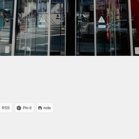
RSS
Pin it
note