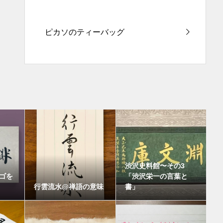
ピカソのティーバッグ
渋沢史料館〜その3
ゴを
「渋沢栄一の言葉と
行雲流水@禅語の意味
書」