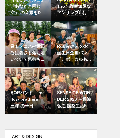
「あなたと同じ
Trio〜縦横無尽な
空」 の音源をD...
アンサンブルは...
音友テニス@世田
Rubenさんのお
谷は暑さも落ち着
誕生日企画バン
いていて気持ち...
ド、ボーカルも...
AORバンド 「me
SENSE OF WON
llow brothers」
DER 2026 ～難波
三昧 の一日
弘之 鍵盤生活5...
ART & DESIGN