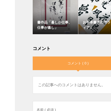
書作品「暮しが仕事、
お手本書きのボラ
仕事が暮し」
ィア♫
コメント
コメント ( 0 )
この記事へのコメントはありません。
名前 ( 必須 )