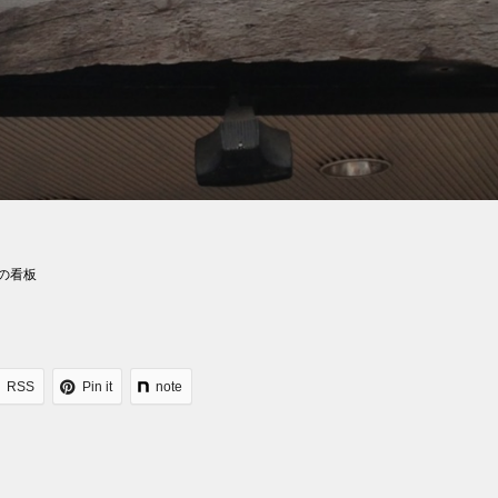
の看板
RSS
Pin it
note