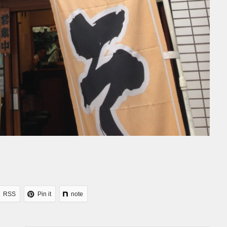
RSS
Pin it
note