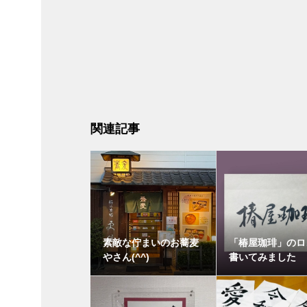
関連記事
素敵な佇まいのお蕎麦
「椿屋珈琲」のロ
やさん(^^)
書いてみました