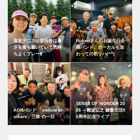
音友テニス@世田谷は暑
Rubenさんのお誕生日企
さも落ち着いていて気持
画バンド、ボーカルも加
ちよくプレー❣️
わっての初リハ(^^)
SENSE OF WONDER 20
AORバンド 「mellow br
26 ～難波弘之 鍵盤生活5
others」三昧 の一日
0周年記念ライブ