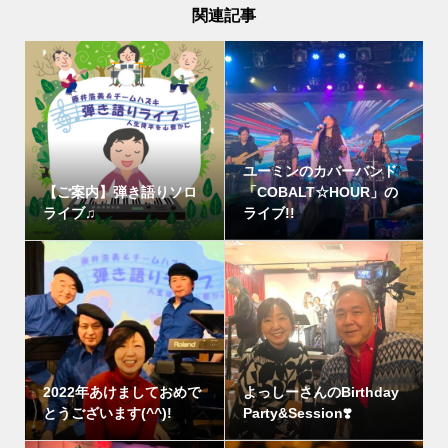
関連記事
ユーミンのカバーバンド
【ご案内】弾き語りソロ
「COBALT☆HOUR」の
ライブ♫
ライブ!!
2022年あけましておめで
よっしーさんのBirthday
とうございます(^^)!
Party&Session❣️