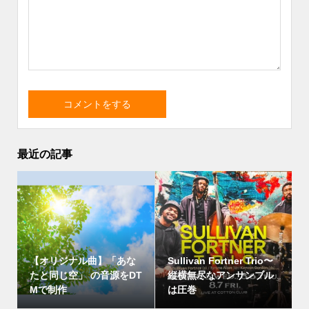
最近の記事
【オリジナル曲】「あな
Sullivan Fortner Trio〜
たと同じ空」 の音源をDT
縦横無尽なアンサンブル
Mで制作
は圧巻