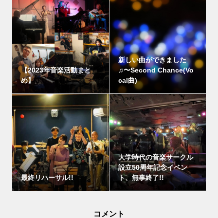
新しい曲ができました
【2023年音楽活動まと
♫〜Second Chance(Vo
め】
cal曲)
大学時代の音楽サークル
設立50周年記念イベン
最終リハーサル!!
ト、無事終了!!
コメント