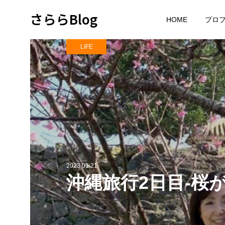
さららBlog
HOME
プロ
LIFE
2023.01.21
沖縄旅行2日目-桜