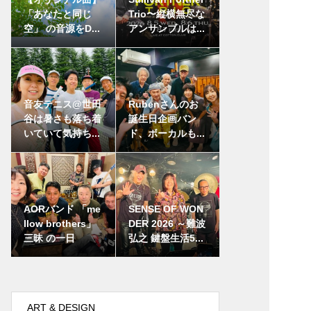
「あなたと同じ
Trio〜縦横無尽な
空」 の音源をD...
アンサンブルは...
音友テニス@世田
Rubenさんのお
谷は暑さも落ち着
誕生日企画バン
いていて気持ち...
ド、ボーカルも...
AORバンド 「me
SENSE OF WON
llow brothers」
DER 2026 ～難波
三昧 の一日
弘之 鍵盤生活5...
ART & DESIGN