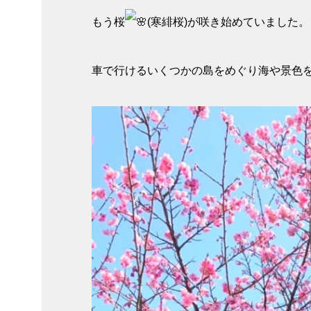
もう桜
(寒緋桜)が咲き始めていました。
車で行けるいくつかの島をめぐり海や景色