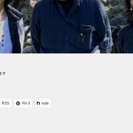
ます
RSS
Pin it
note