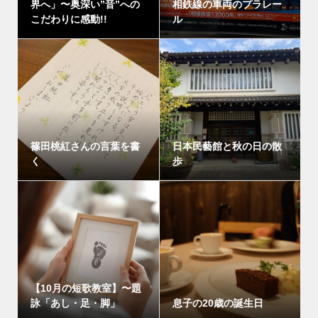
界へ」〜奥深い”音”への
相鉄線の車両のプラレー
こだわりに感動!!
ル
篠田桃紅さんの言葉を書
日本民藝館と秋の日の散
く
歩
【10月の短歌教室】〜題
詠「あし・足・脚」
息子の20歳の誕生日