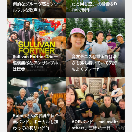
倒的なグルーヴ感とソウ
たと同じ空」 の音源をD
ルフルな歌声!!
TMで制作
Sullivan Fortner Trio〜
音友テニス@世田谷は暑
縦横無尽なアンサンブル
さも落ち着いていて気持
は圧巻
ちよくプレー❣️
Rubenさんのお誕生日企
画バンド、ボーカルも加
AORバンド 「mellow br
わっての初リハ(^^)
others」三昧 の一日