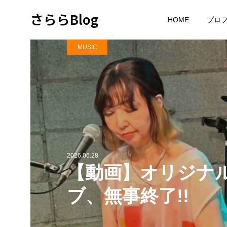
さららBlog
HOME
プロ
MUSIC
2026.06.28
【動画】オリジナ
ブ、無事終了!!