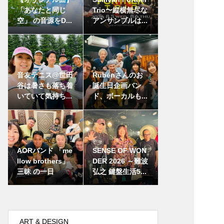
「あなたと同じ
Trio〜縦横無尽な
空」 の音源をD...
アンサンブルは...
音友テニス@世田
Rubenさんのお
谷は暑さも落ち着
誕生日企画バン
いていて気持ち...
ド、ボーカルも...
AORバンド 「me
SENSE OF WON
llow brothers」
DER 2026 ～難波
三昧 の一日
弘之 鍵盤生活5...
ART & DESIGN