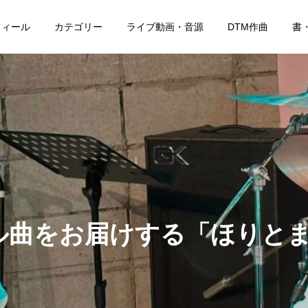
フィール
カテゴリー
ライブ動画・音源
DTM作曲
書
ル曲をお届けする「ほりと