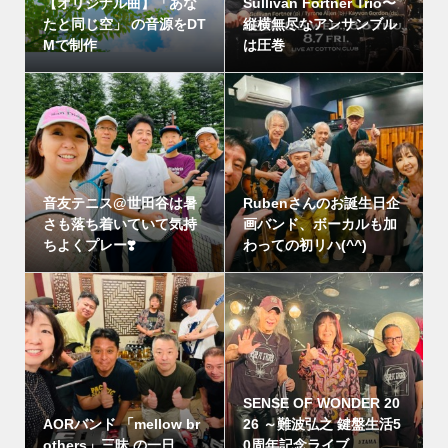
【オリジナル曲】「あな
Sullivan Fortner Trio〜
たと同じ空」 の音源をDT
縦横無尽なアンサンブル
Mで制作
は圧巻
音友テニス@世田谷は暑
Rubenさんのお誕生日企
さも落ち着いていて気持
画バンド、ボーカルも加
ちよくプレー❣️
わっての初リハ(^^)
SENSE OF WONDER 20
AORバンド 「mellow br
26 ～難波弘之 鍵盤生活5
others」三昧 の一日
0周年記念ライブ