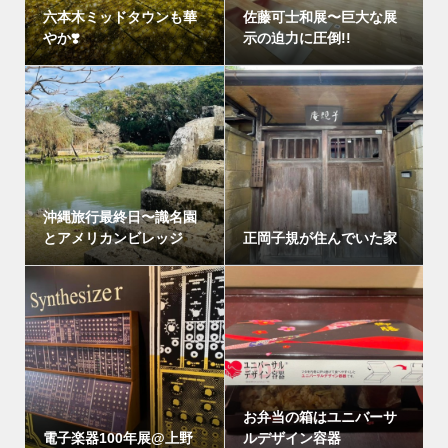
六本木ミッドタウンも華
佐藤可士和展〜巨大な展
やか❣️
示の迫力に圧倒!!
沖縄旅行最終日〜識名園
とアメリカンビレッジ
正岡子規が住んでいた家
お弁当の箱はユニバーサ
電子楽器100年展@上野
ルデザイン容器