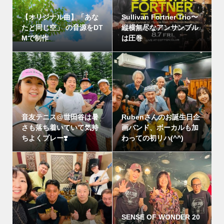
【オリジナル曲】「あな
Sullivan Fortner Trio〜
たと同じ空」 の音源をDT
縦横無尽なアンサンブル
Mで制作
は圧巻
音友テニス@世田谷は暑
Rubenさんのお誕生日企
さも落ち着いていて気持
画バンド、ボーカルも加
ちよくプレー❣️
わっての初リハ(^^)
SENSE OF WONDER 20