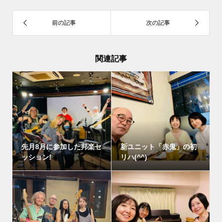
関連記事
先月8月に参加した邦楽セ
新ユニット「赤鬼」の初
ッション!
リハ(^^)