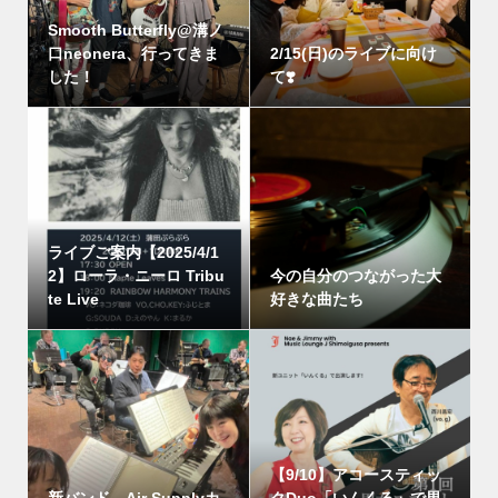
Smooth Butterfly@溝ノ
口neonera、行ってきま
2/15(日)のライブに向け
した！
て❣️
ライブご案内【2025/4/1
2】ローラ・ニーロ Tribu
今の自分のつながった大
te Live
好きな曲たち
【9/10】アコースティッ
新バンド、Air Supplyカ
クDuo「いんくる」で男