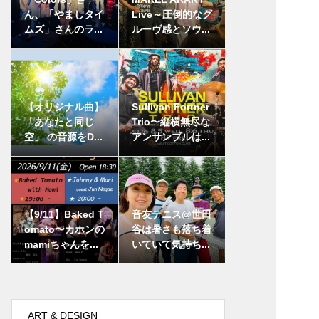
ん、「やましタイ
Live～圧倒的なグ
ムズ」さんのラ...
ルーヴ感とソウ...
【オリジナル曲】
Sullivan Fortner
「あなたと同じ
Trio〜縦横無尽な
空」 の音源をD...
アンサンブルは...
【9/11】Baked T
音友テニス@世田
omato〜カホンの
谷は暑さも落ち着
mamiちゃんを...
いていて気持ち...
ART & DESIGN