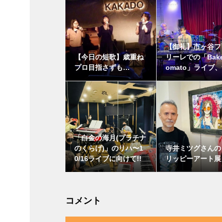
【御礼】市ヶ谷フ
【今日の短歌】歳重ね
リーレでの「Bake
プロ目指さずも…
omato」ライブ、無
「白金の海月(プラチナ
のくらげ)」のリハ〜1
寺井ミツグさんの
0/16ライブに向けて!!
リッピーアート展
コメント