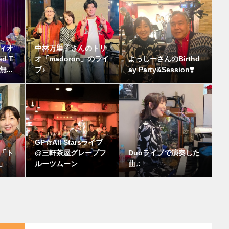
ィオ
中林万里子さんのトリ
d T
オ「madoron」のライ
よっしーさんのBirthd
...
ブ♪
ay Party&Session❣️
GP☆All Starsライブ
「ト
@三軒茶屋グレープフ
Duoライブで演奏した
」
ルーツムーン
曲♫