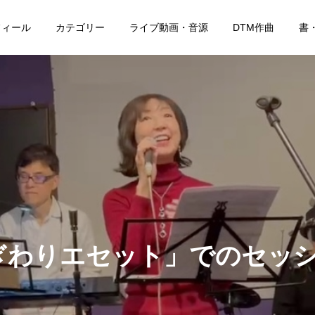
フィール
カテゴリー
ライブ動画・音源
DTM作曲
書
ぎわりエセット」でのセッ