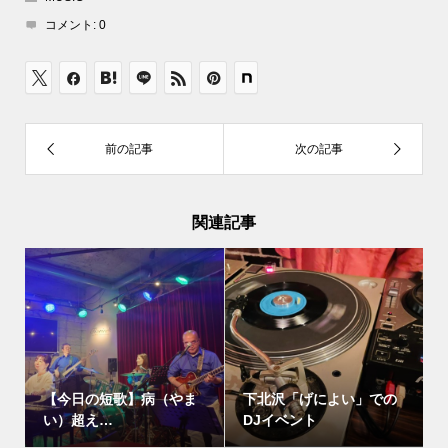
コメント:
0
関連記事
【今日の短歌】病（やま
下北沢「げによい」での
い）超え…
DJイベント