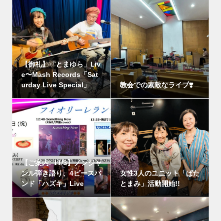
【御礼】「とまゆら」Liv
e〜Mash Records「Sat
urday Live Special」
教会での素敵なライブ❣️
【ご案内: 11/3】ノンジャ
ンル弾き語り、4ピースバ
女性3人のユニット「ぱた
ンド「ハズキ」Live
とまみ」活動開始!!