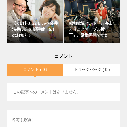
【7/14】Jazz Live〜藤井
昭和歌謡バンド「八海山
浩美(vo) & 嶋津健一(p)
えりことマーブル横
のお知らせ
丁」、活動再開です❣️
コメント
コメント ( 0 )
トラックバック ( 0 )
この記事へのコメントはありません。
名前 ( 必須 )