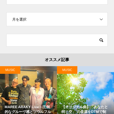
月を選択
オススメ記事
MUSIC
MUSIC
MAREE ARAKY Live～圧倒
【オリジナル曲】「あなたと
的なグルーヴ感とソウルフル
同じ空」 の音源をDTMで制