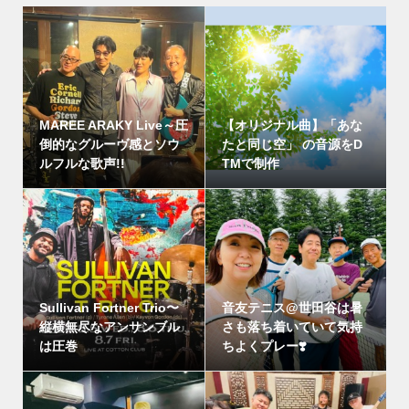
MAREE ARAKY Live～圧
【オリジナル曲】「あな
倒的なグルーヴ感とソウ
たと同じ空」 の音源をD
ルフルな歌声!!
TMで制作
Sullivan Fortner Trio〜
音友テニス@世田谷は暑
縦横無尽なアンサンブル
さも落ち着いていて気持
は圧巻
ちよくプレー❣️