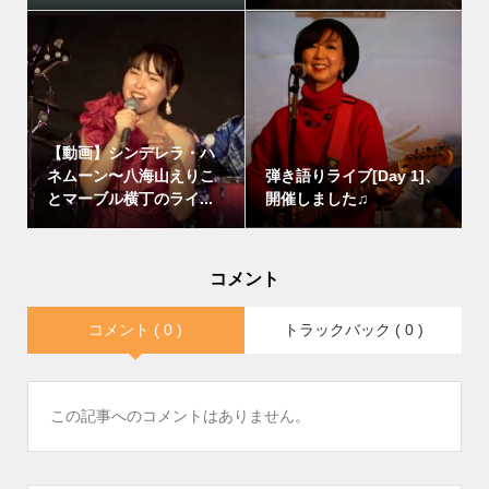
【動画】シンデレラ・ハ
ネムーン〜八海山えりこ
弾き語りライブ[Day 1]、
とマーブル横丁のライ...
開催しました♫
コメント
コメント ( 0 )
トラックバック ( 0 )
この記事へのコメントはありません。