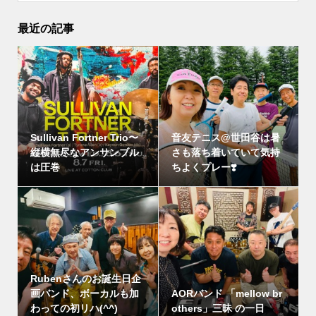
最近の記事
Sullivan Fortner Trio〜
音友テニス@世田谷は暑
縦横無尽なアンサンブル
さも落ち着いていて気持
は圧巻
ちよくプレー❣️
Rubenさんのお誕生日企
画バンド、ボーカルも加
AORバンド 「mellow br
わっての初リハ(^^)
others」三昧 の一日