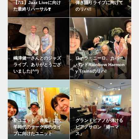
【7/1】Jazz Liveに向け
弾き語りライブに向けて
た最終リハーサル❣️
のリハ!!
嶋津健一さんとのジャズ
ローラ・ニーロ、カバー
ライブ、ありがとうござ
バンドRainbow Harmon
いました(^^)
y Trainsのリハ!
新ユニット「赤鬼」は大
グランドピアノが弾ける
学時代のサークルのライ
ピアノサロン「港ーマ
ブに向けたユニット
ス」