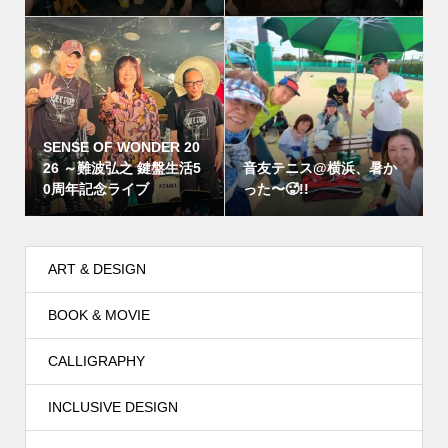
SENSE OF WONDER 20
26 ～難波弘之 鍵盤生活5
音友テニス@横浜、暑か
0周年記念ライブ
った〜🥵!!
ART & DESIGN
BOOK & MOVIE
CALLIGRAPHY
INCLUSIVE DESIGN