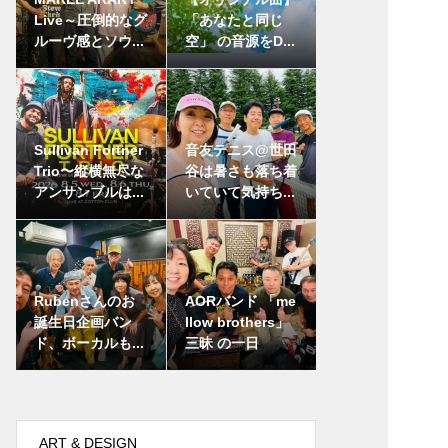
Live～圧倒的なグ
「あなたと同じ
ルーヴ感とソウ...
空」 の音源をD...
Sullivan Fortner
音友テニス@世田
Trio〜縦横無尽な
谷は暑さも落ち着
アンサンブルは...
いていて気持ち...
Rubenさんのお
AORバンド 「me
誕生日企画バン
llow brothers」
ド、ボーカルも...
三昧 の一日
ART & DESIGN