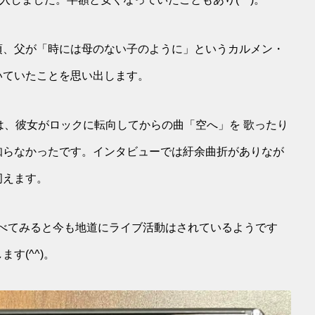
頃、父が「時には母のない子のように」というカルメン・
いていたことを思い出します。
は、彼女がロックに転向してからの曲「空へ」を 歌ったり
知らなかったです。インタビューでは紆余曲折がありなが
伺えます。
、調べてみると今も地道にライブ活動はされているようです
す(^^)。