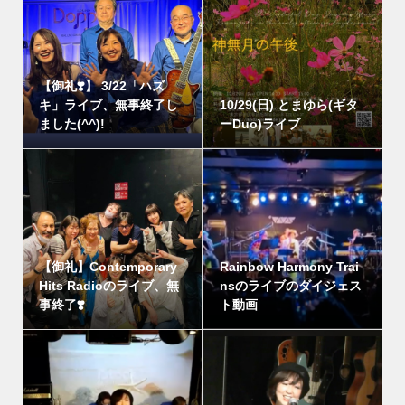
【御礼❣️】 3/22「ハズ
キ」ライブ、無事終了し
10/29(日) とまゆら(ギタ
ました(^^)!
ーDuo)ライブ
【御礼】Contemporary
Rainbow Harmony Trai
Hits Radioのライブ、無
nsのライブのダイジェス
事終了❣️
ト動画