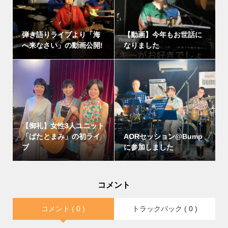
弾き語りライブより「海
【動画】今年もお世話に
へ来なさい」の動画公開!
なりました
【御礼】女性3人ユニット
「ぱたとまみ」の初ライ
AORセッション@Bump
ブ
に参加しました
コメント
コメント ( 0 )
トラックバック ( 0 )