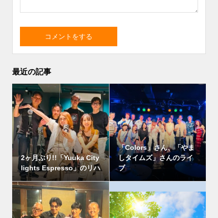
最近の記事
「Colors」さん、「やま
2ヶ月ぶり!!「Yuuka City
しタイムズ」さんのライ
lights Espresso」のリハ
ブ