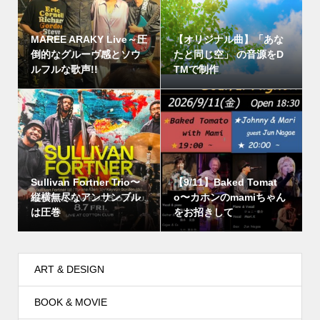
MAREE ARAKY Live～圧
【オリジナル曲】「あな
倒的なグルーヴ感とソウ
たと同じ空」 の音源をD
ルフルな歌声!!
TMで制作
Sullivan Fortner Trio〜
【9/11】Baked Tomat
縦横無尽なアンサンブル
o〜カホンのmamiちゃん
は圧巻
をお招きして
ART & DESIGN
BOOK & MOVIE