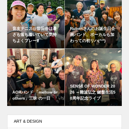
音友テニス@世田谷は暑
Rubenさんのお誕生日企
さも落ち着いていて気持
画バンド、ボーカルも加
ちよくプレー❣️
わっての初リハ(^^)
SENSE OF WONDER 20
AORバンド 「mellow br
26 ～難波弘之 鍵盤生活5
others」三昧 の一日
0周年記念ライブ
ART & DESIGN