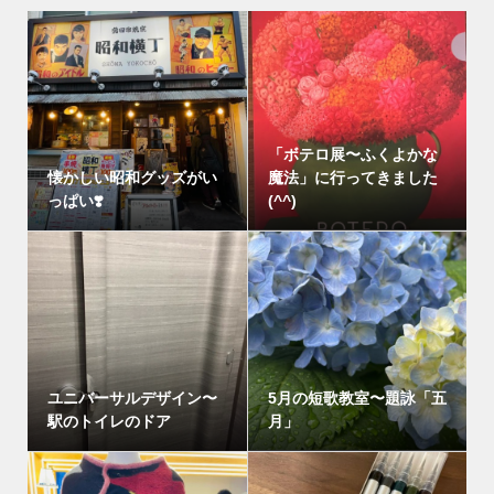
「ボテロ展〜ふくよかな
懐かしい昭和グッズがい
魔法」に行ってきました
っぱい❣️
(^^)
ユニバーサルデザイン〜
5月の短歌教室〜題詠「五
駅のトイレのドア
月」