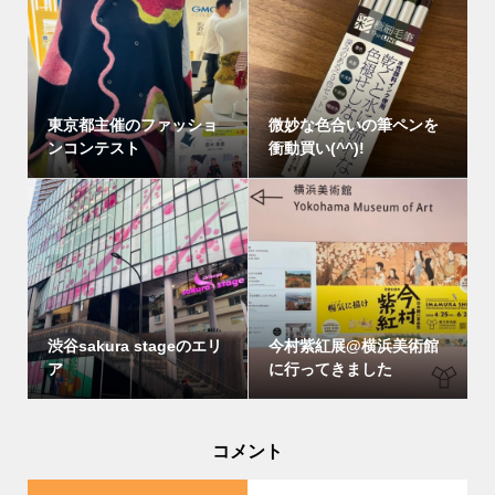
東京都主催のファッショ
微妙な色合いの筆ペンを
ンコンテスト
衝動買い(^^)!
渋谷sakura stageのエリ
今村紫紅展@横浜美術館
ア
に行ってきました
コメント