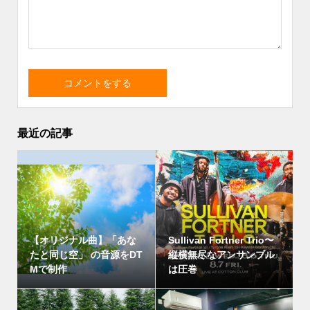
最近の記事
【オリジナル曲】「あな
Sullivan Fortner Trio〜
たと同じ空」 の音源をDT
縦横無尽なアンサンブル
Mで制作
は圧巻