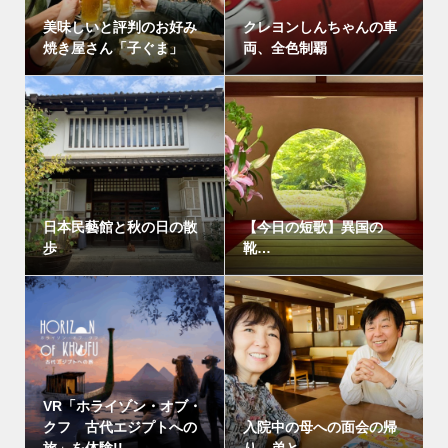
美味しいと評判のお好み
クレヨンしんちゃんの車
焼き屋さん「子ぐま」
両、全色制覇
日本民藝館と秋の日の散
【今日の短歌】異国の
歩
靴…
VR「ホライゾン・オブ・
クフ 古代エジプトへの
入院中の母への面会の帰