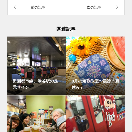
関連記事
田園都市線、渋谷駅の足
8月の短歌教室〜題詠「夏
元サイン
休み」