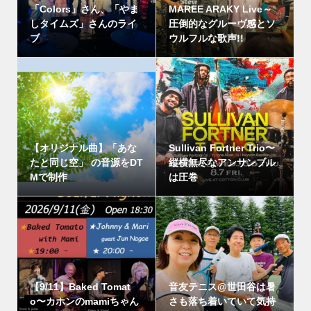
「Colors」さん、「やま
MAREE ARAKY Live～
しタイムズ」さんのライ
圧倒的なグルーヴ感とソ
ブ
ウルフルな歌声!!
【オリジナル曲】「あな
Sullivan Fortner Trio〜
たと同じ空」 の音源をDT
縦横無尽なアンサンブル
Mで制作
は圧巻
【9/11】Baked Tomat
音友テニス@世田谷は暑
o〜カホンのmamiちゃん
さも落ち着いていて気持