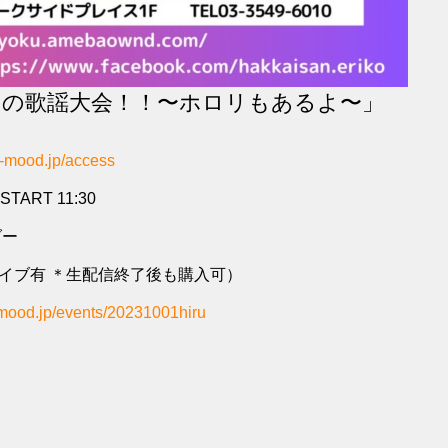
けの歌謡大会！！〜ホロリもあるよ〜」
ue-mood.jp/access
START 11:30
ダー
ーカイブ有 ＊生配信終了後も購入可）
e-mood.jp/events/20231001hiru