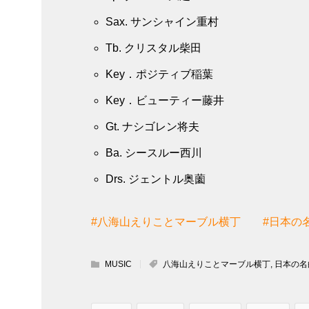
Sax. サンシャイン重村
Tb. クリスタル柴田
Key．ポジティブ稲葉
Key．ビューティー藤井
Gt. ナシゴレン将夫
Ba. シースルー西川
Drs. ジェントル奥薗
#八海山えりことマーブル横丁
#日本の
MUSIC
八海山えりことマーブル横丁
,
日本の名