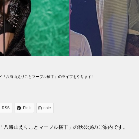
バンド「八海山えりことマーブル横丁」のライブをやります!
RSS
Pin it
note
ンド「八海山えりことマーブル横丁」の秋公演のご案内です。