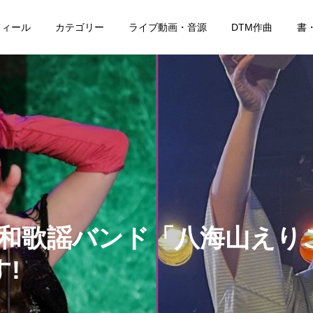
フィール
カテゴリー
ライブ動画・音源
DTM作曲
書
1)昭和歌謡バンド「八海山え
!