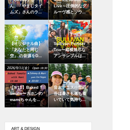
ん、「やましタイ
Live～圧倒的なグ
ムズ」さんのラ...
ルーヴ感とソウ...
【オリジナル曲】
Sullivan Fortner
「あなたと同じ
Trio〜縦横無尽な
空」 の音源をD...
アンサンブルは...
【9/11】Baked T
音友テニス@世田
omato〜カホンの
谷は暑さも落ち着
mamiちゃんを...
いていて気持ち...
ART & DESIGN