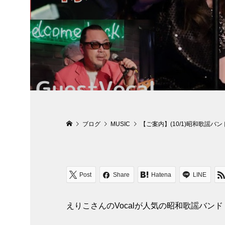
ブログ
MUSIC
【ご案内】(10/1)昭和歌謡
Post
Share
Hatena
LINE
えりこさんのVocalが人気の昭和歌謡バ