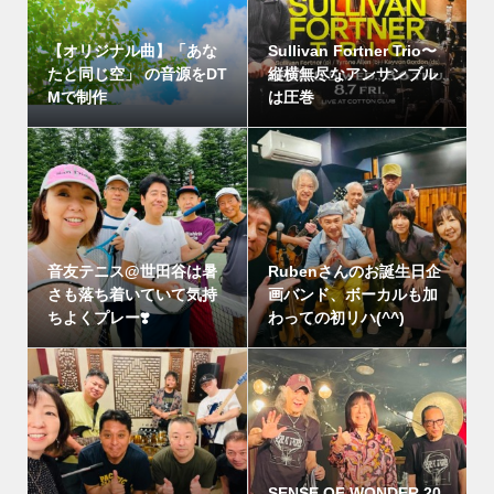
【オリジナル曲】「あな
Sullivan Fortner Trio〜
たと同じ空」 の音源をDT
縦横無尽なアンサンブル
Mで制作
は圧巻
音友テニス@世田谷は暑
Rubenさんのお誕生日企
さも落ち着いていて気持
画バンド、ボーカルも加
ちよくプレー❣️
わっての初リハ(^^)
SENSE OF WONDER 20