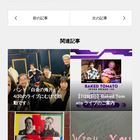
関連記事
バンド「白金の海月」、
4/30のライブにむけて始
【7/28(日)】Baked Tom
動です♫
ato ライブのご案内