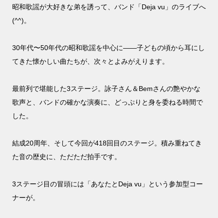
昭和歌謡が大好きな弟を誘って、バンド「Deja vu」のライブへ
(^^)。
30年代〜50年代の昭和歌謡を中心に――子どもの頃から耳にし
てきた懐かしい曲たちが、次々とよみがえります。
最前列で堪能した3ステージ。詠子さん＆Bemさんの艶やかな
歌声と、バンドの確かな演奏に、どっぷりと身を委ねる時間で
した。
結成20周年、そして今回が418回目のステージ。積み重ねてき
た音の歴史に、ただただ拍手です。
3ステージ目の冒頭には「あなたとDeja vu」という参加型コー
ナーが。