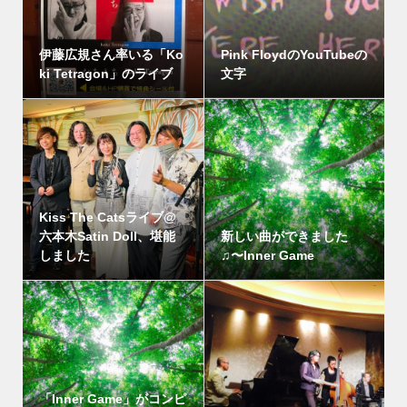
伊藤広規さん率いる「Ko
Pink FloydのYouTubeの
ki Tetragon」のライブ
文字
Kiss The Catsライブ@
六本木Satin Doll、堪能
新しい曲ができました
しました
♫〜Inner Game
「Inner Game」がコンピ