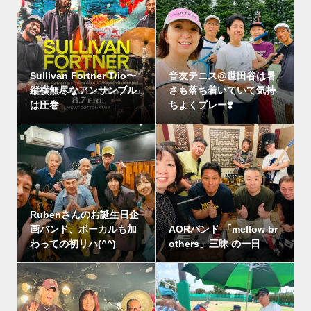
Sullivan Fortner Trio〜
音友テニス@世田谷は暑
縦横無尽なアンサンブル
さも落ち着いていて気持
は圧巻
ちよくプレー❣️
Rubenさんのお誕生日企
画バンド、ボーカルも加
AORバンド 「mellow br
わっての初リハ(^^)
others」三昧 の一日