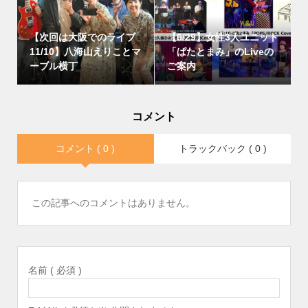
【次回は大阪でのライブ
【6/29】女性3人ユニット
11/10】八海山えりことマ
「ぱたとまみ」のLiveの
ーブル横丁
ご案内
コメント
コメント ( 0 )
トラックバック ( 0 )
この記事へのコメントはありません。
名前 ( 必須 )