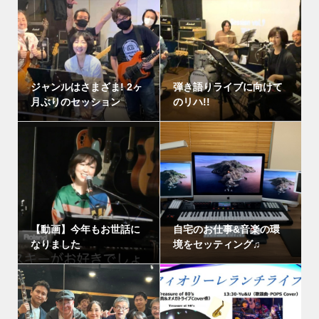
ジャンルはさまざま! 2ヶ
弾き語りライブに向けて
月ぶりのセッション
のリハ!!
【動画】今年もお世話に
自宅のお仕事&音楽の環
なりました
境をセッティング♫