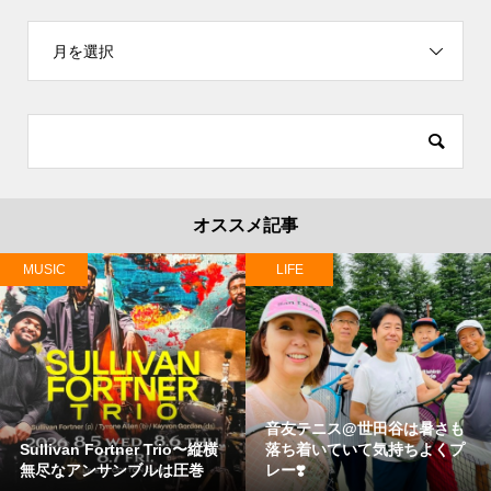
月を選択
オススメ記事
MUSIC
LIFE
音友テニス@世田谷は暑さも
Sullivan Fortner Trio〜縦横
落ち着いていて気持ちよくプ
無尽なアンサンブルは圧巻
レー❣️