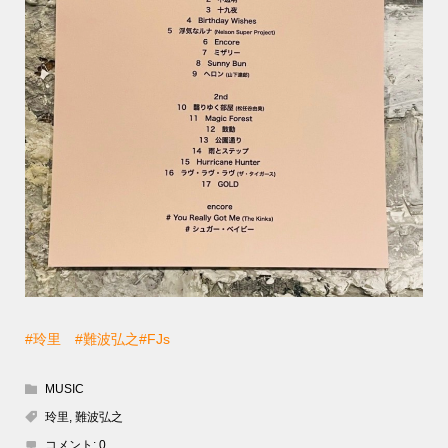
#玲里
#難波弘之
#FJs
MUSIC
玲里
,
難波弘之
コメント:
0