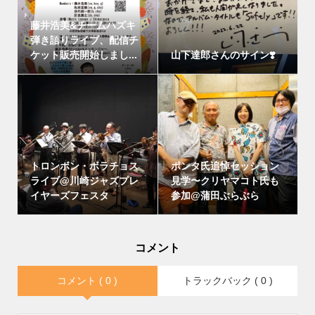
藤井浩美&チームハズキ
弾き語りライブ、配信チ
ケット販売開始しまし...
山下達郎さんのサイン❣️
トロンボン・ボラチョス
ポンタ氏追悼セッション
ライブ@川崎ジャズプレ
見学〜クリヤマコト氏も
イヤーズフェスタ
参加@蒲田ぶらぶら
コメント
コメント ( 0 )
トラックバック ( 0 )