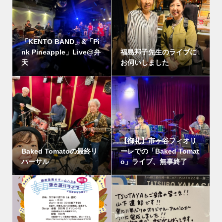
「KENTO BAND」&「Pi
nk Pineapple」Live@弁
福島邦子先生のライブに
天
お伺いしました
【御礼】市ヶ谷フィオリ
Baked Tomatoの最終リ
ーレでの「Baked Tomat
ハーサル
o」ライブ、無事終了