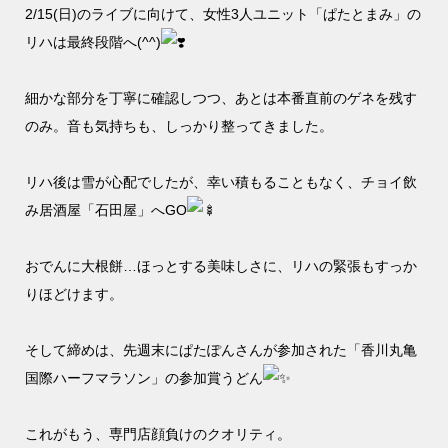
2/15(日)のライブに向けて、女性3人ユニット「ぱたとまみ」の
リハは最終段階へ(^^)
細かな部分を丁寧に確認しつつ、あとは本番直前のゲネを残す
のみ。音も気持ちも、しっかり整ってきました。
リハ後は雪が心配でしたが、幸い積もることもなく、チョイ飲
み居酒屋「石田屋」へGO
おでんに大根餅…ほっとする美味しさに、リハの緊張もすっか
りほどけます。
そして締めは、先週末にぱたぽんさんが参加された「香川丸亀
国際ハーフマラソン」の参加賞うどん
これがもう、専門店顔負けのクオリティ。