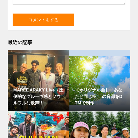
最近の記事
MAREE ARAKY Live～圧
【オリジナル曲】「あな
倒的なグルーヴ感とソウ
たと同じ空」 の音源をD
ルフルな歌声!!
TMで制作