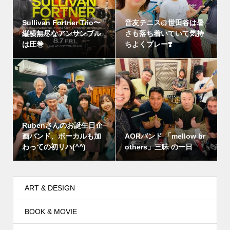
Sullivan Fortner Trio〜
音友テニス@世田谷は暑
縦横無尽なアンサンブル
さも落ち着いていて気持
は圧巻
ちよくプレー❣️
Rubenさんのお誕生日企
画バンド、ボーカルも加
AORバンド 「mellow br
わっての初リハ(^^)
others」三昧 の一日
ART & DESIGN
BOOK & MOVIE