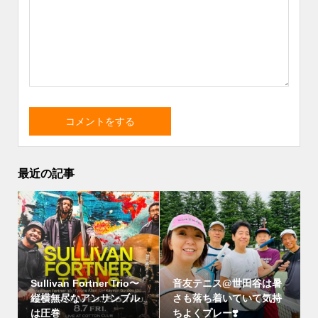
最近の記事
Sullivan Fortner Trio〜
音友テニス@世田谷は暑
縦横無尽なアンサンブル
さも落ち着いていて気持
は圧巻
ちよくプレー❣️