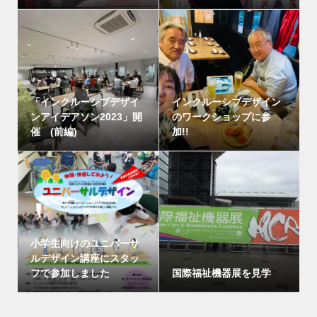
「インクルーシブデザイ
インクルーシブデザイン
ンアイデアソン2023」開
のワークショップに参
催 (前編)
加!!
小学生向けのユニバーサ
ルデザイン講座にスタッ
フで参加しました
国際福祉機器展を見学