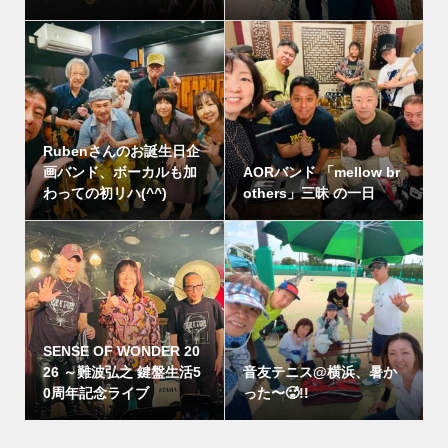
Rubenさんのお誕生日企
画バンド、ボーカルも加
AORバンド 「mellow br
わっての初リハ(^^)
others」三昧 の一日
SENSE OF WONDER 20
26 ～難波弘之 鍵盤生活5
音友テニス@横浜、暑か
0周年記念ライブ
った〜🥵!!