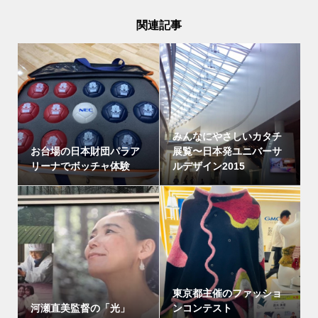
関連記事
みんなにやさしいカタチ
お台場の日本財団パラア
展覧〜日本発ユニバーサ
リーナでボッチャ体験
ルデザイン2015
東京都主催のファッショ
河瀬直美監督の「光」
ンコンテスト