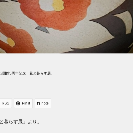
転開館5周年記念 花と暮らす展」
RSS
Pin it
note
と暮らす展」より。