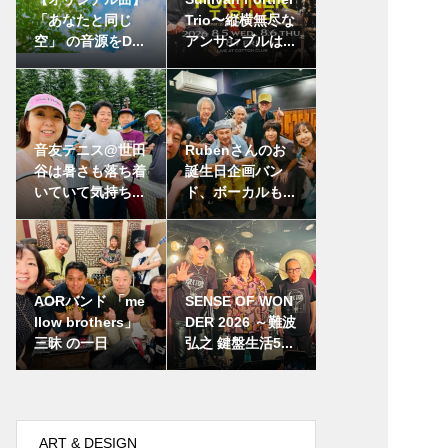
「あなたと同じ
Trio〜縦横無尽な
空」 の音源をD...
アンサンブルは...
音友テニス@世田
Rubenさんのお
谷は暑さも落ち着
誕生日企画バン
いていて気持ち...
ド、ボーカルも...
AORバンド 「me
SENSE OF WON
llow brothers」
DER 2026 ～難波
三昧 の一日
弘之 鍵盤生活5...
ART & DESIGN