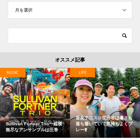
月を選択
オススメ記事
MUSIC
LIFE
音友テニス@世田谷は暑さも
Sullivan Fortner Trio〜縦横
落ち着いていて気持ちよくプ
無尽なアンサンブルは圧巻
レー❣️