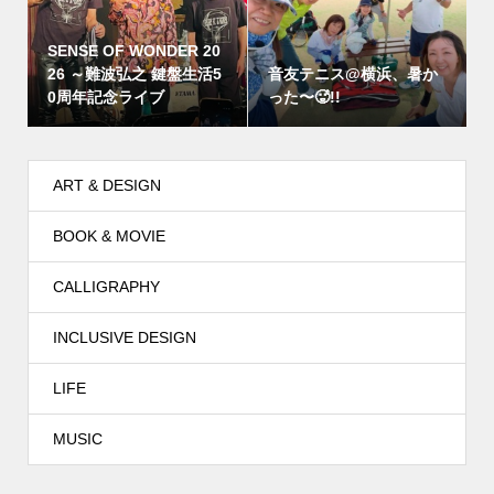
SENSE OF WONDER 20
26 ～難波弘之 鍵盤生活5
音友テニス@横浜、暑か
0周年記念ライブ
った〜🥵!!
ART & DESIGN
BOOK & MOVIE
CALLIGRAPHY
INCLUSIVE DESIGN
LIFE
MUSIC