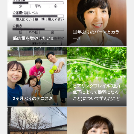
12年ぶりのパーマとカラ
筋肉量を増やしたい!!
ー♫
ヒアリングフレイル(聴力
低下によって脆弱になる
2ヶ月ぶりのテニス🎾
こと)について学んだこと