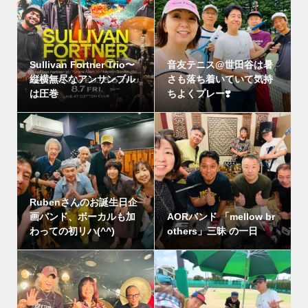
Sullivan Fortner Trio〜
音友テニス@世田谷は暑
縦横無尽なアンサンブル
さも落ち着いていて気持
は圧巻
ちよくプレー❣️
Rubenさんのお誕生日企
画バンド、ボーカルも加
AORバンド 「mellow br
わっての初リハ(^^)
others」三昧 の一日