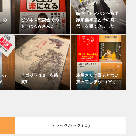
映画「トノバン〜音楽
a」の
ビジネス懇親会でのエ
家加藤和彦とその時
ド・はるみさん♫
代」を観てきました
ack」
「ゴジラ-1.0」を鑑
本屋さんに寄るとつい
!
賞❣️
買ってしまう…(^^;;
トラックバック ( 0 )