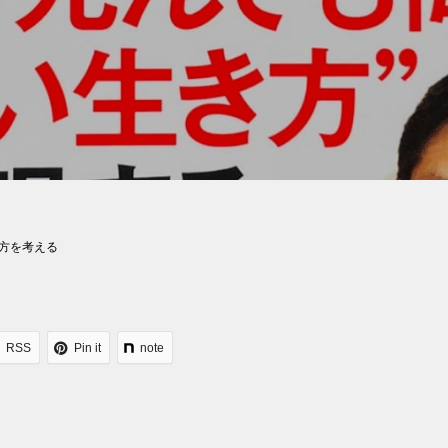
方を考える
RSS
Pin it
note