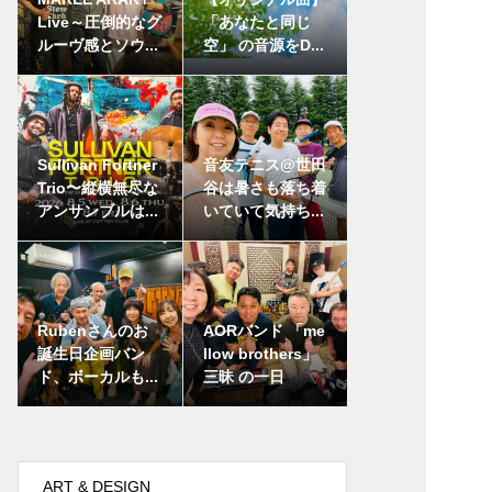
Live～圧倒的なグ
「あなたと同じ
ルーヴ感とソウ...
空」 の音源をD...
Sullivan Fortner
音友テニス@世田
Trio〜縦横無尽な
谷は暑さも落ち着
アンサンブルは...
いていて気持ち...
Rubenさんのお
AORバンド 「me
誕生日企画バン
llow brothers」
ド、ボーカルも...
三昧 の一日
ART & DESIGN