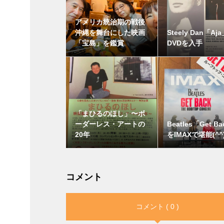
アメリカ統治期の戦後
沖縄を舞台にした映画
Steely Dan「Aj
「宝島」を鑑賞
DVDを入手
「まひるのほし」〜ボ
ーダーレス・アートの
Beatles「Get B
20年
をIMAXで堪能(^^)
コメント
コメント ( 0 )