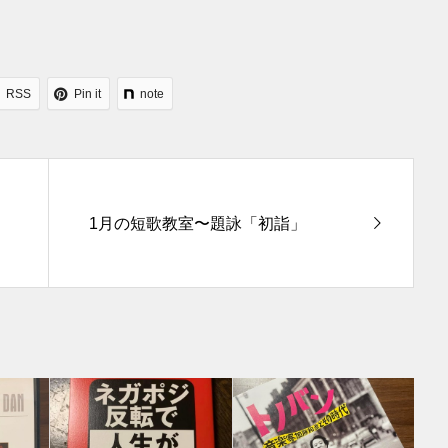
RSS
Pin it
note
1月の短歌教室〜題詠「初詣」