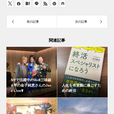
関連記事
NYで活躍中のVo&三味線
&琴の金子純恵さんのJaz
人生を有意義に過ごすた
z Live❣️
めの終活