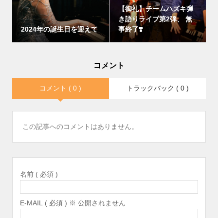
【御礼】チームハズキ弾
き語りライブ第2弾、 無
2024年の誕生日を迎えて
事終了❣️
コメント
コメント ( 0 )
トラックバック ( 0 )
この記事へのコメントはありません。
名前 ( 必須 )
E-MAIL ( 必須 ) ※ 公開されません