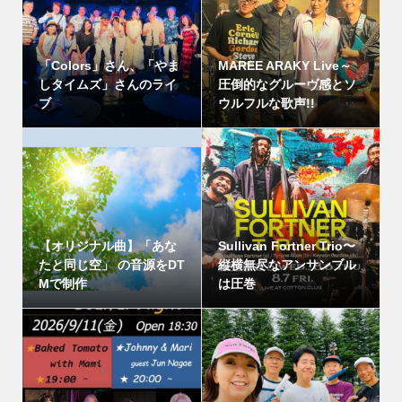
「Colors」さん、「やま
MAREE ARAKY Live～
しタイムズ」さんのライ
圧倒的なグルーヴ感とソ
ブ
ウルフルな歌声!!
【オリジナル曲】「あな
Sullivan Fortner Trio〜
たと同じ空」 の音源をDT
縦横無尽なアンサンブル
Mで制作
は圧巻