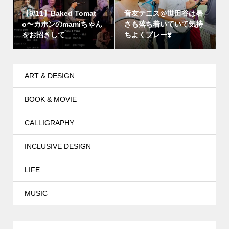
【9/11】Baked Tomat
音友テニス@世田谷は暑
o〜カホンのmamiちゃん
さも落ち着いていて気持
をお招きして
ちよくプレー❣️
ART & DESIGN
BOOK & MOVIE
CALLIGRAPHY
INCLUSIVE DESIGN
LIFE
MUSIC