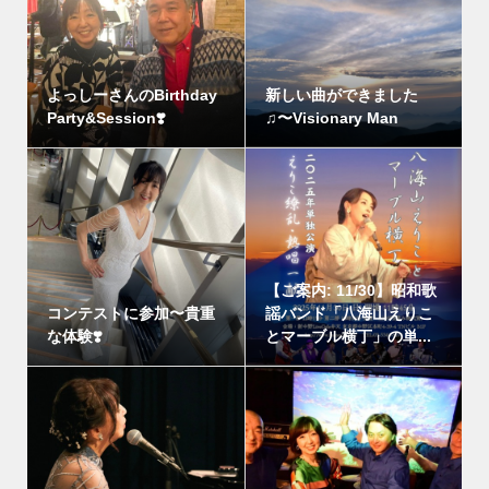
よっしーさんのBirthday
新しい曲ができました
Party&Session❣️
♫〜Visionary Man
【ご案内: 11/30】昭和歌
コンテストに参加〜貴重
謡バンド「八海山えりこ
な体験❣️
とマーブル横丁」の単...