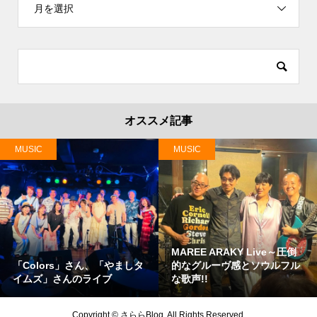
月を選択
オススメ記事
MUSIC
MUSIC
MAREE ARAKY Live～圧倒
「Colors」さん、「やましタ
的なグルーヴ感とソウルフル
イムズ」さんのライブ
な歌声!!
Copyright ©
さららBlog. All Rights Reserved.