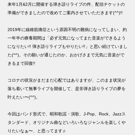
来年1月&2月に開催する弾き語りライブの件、配信チケットの
準備ができましたので改めてご案内させていただきます(^^)!!
2019年に線維筋痛症という原因不明の難病になってしまい、約
一年半の療養期間は「必ず元気になってまた音楽ができるよう
になりたい!! 弾き語りライブもやりたい!!」と思い続けていまし
た(^^)。その願いが通じたのか、おかげさまで元気に音楽がで
きるまで回復!!
コロナの状況がまだまだ心配ではありますが、このまま状況が
落ち着いて無事ライブを開催して、是非弾き語りライブの夢を
叶えたい〜(^^)。
今回はバンド形式で、昭和歌謡・演歌、J-Pop、Rock、Jazzス
タンダード、オリジナル曲などいろいろなジャンルを楽しくや
りたいなぁ〜、と思ってます♫