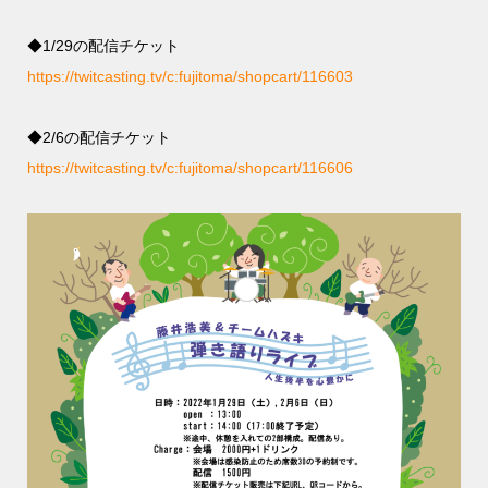
◆1/29の配信チケット
https://twitcasting.tv/c:fujitoma/shopcart/116603
◆2/6の配信チケット
https://twitcasting.tv/c:fujitoma/shopcart/116606