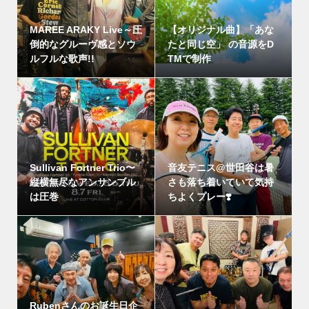
MAREE ARAKY Live～圧
【オリジナル曲】「あな
倒的なグルーヴ感とソウ
たと同じ空」 の音源をD
ルフルな歌声!!
TMで制作
Sullivan Fortner Trio〜
音友テニス@世田谷は暑
縦横無尽なアンサンブル
さも落ち着いていて気持
は圧巻
ちよくプレー❣️
Rubenさんのお誕生日企