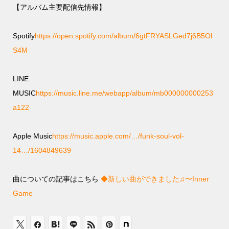
【アルバム主要配信先情報】
Spotify
https://open.spotify.com/album/6gtFRYASLGed7j6B5Ol
S4M
LINE
MUSIC
https://music.line.me/webapp/album/mb000000000253
a122
Apple Music
https://music.apple.com/…/funk-soul-vol-
14…/1604849639
曲についての記事はこちら
◆新しい曲ができました♫〜Inner
Game