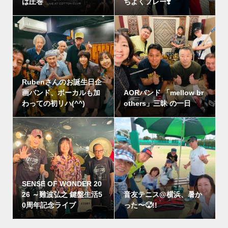
は圧巻
ちよくプレー❣️
Rubenさんのお誕生日企
画バンド、ボーカルも加
AORバンド 「mellow br
わっての初リハ(^^)
others」三昧 の一日
SENSE OF WONDER 20
26 ～難波弘之 鍵盤生活5
音友テニス@横浜、暑か
0周年記念ライブ
った〜🥵!!