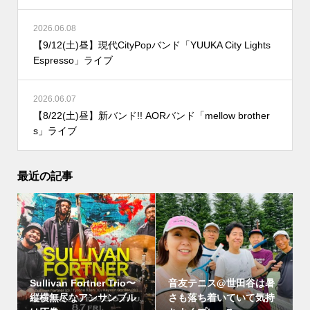
2026.06.08
【9/12(土)昼】現代CityPopバンド「YUUKA City Lights
Espresso」ライブ
2026.06.07
【8/22(土)昼】新バンド!! AORバンド「mellow brother
s」ライブ
最近の記事
Sullivan Fortner Trio〜
音友テニス@世田谷は暑
縦横無尽なアンサンブル
さも落ち着いていて気持