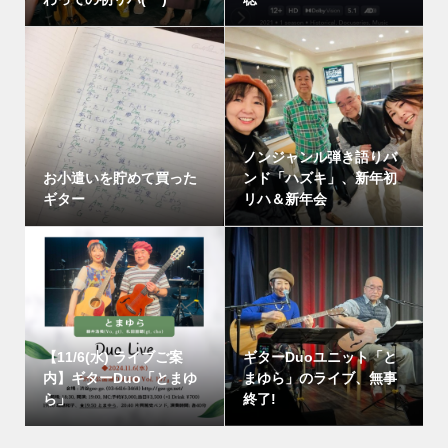
ノンジャンル弾き語りバ
お小遣いを貯めて買った
ンド「ハズキ」、新年初
ギター
リハ＆新年会
【11/6(水) ライブご案
ギターDuoユニット「と
内】ギターDuo「とまゆ
まゆら」のライブ、無事
ら」
終了!