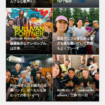
ルフルな歌声!!
TMで制作
Sullivan Fortner Trio〜
音友テニス@世田谷は暑
縦横無尽なアンサンブル
さも落ち着いていて気持
は圧巻
ちよくプレー❣️
Rubenさんのお誕生日企
画バンド、ボーカルも加
AORバンド 「mellow br
わっての初リハ(^^)
others」三昧 の一日