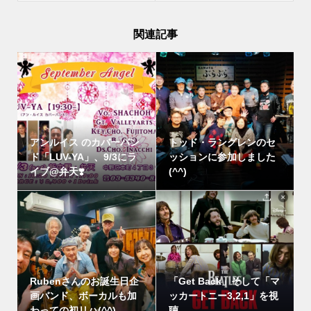
関連記事
アンルイス のカバーバン
トッド・ラングレンのセ
ド「LUV-YA」、9/3にラ
ッションに参加しました
イブ@弁天❣️
(^^)
Rubenさんのお誕生日企
「Get Back」そして「マ
画バンド、ボーカルも加
ッカートニー3,2,1」を視
わっての初リハ(^^)
聴