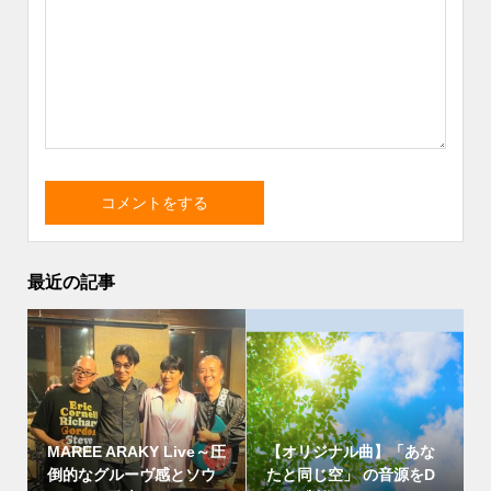
最近の記事
MAREE ARAKY Live～圧
【オリジナル曲】「あな
倒的なグルーヴ感とソウ
たと同じ空」 の音源をD