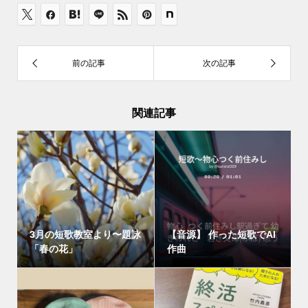
関連記事
3月の短歌教室より〜題詠
【音源】 作った短歌でAI
「春の花」
作曲