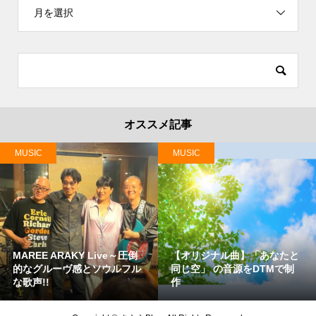
月を選択
オススメ記事
MUSIC
MUSIC
MAREE ARAKY Live～圧倒
【オリジナル曲】「あなたと
的なグルーヴ感とソウルフル
同じ空」 の音源をDTMで制
な歌声!!
作