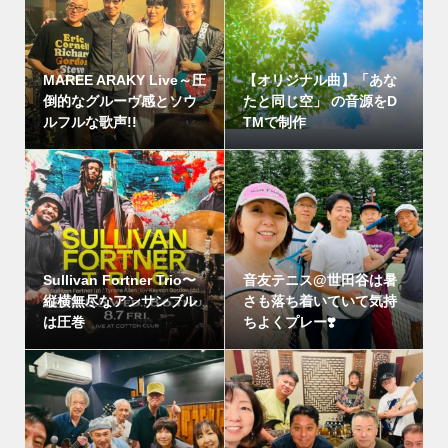
MAREE ARAKY Live～圧
【オリジナル曲】「あな
倒的なグルーヴ感とソウ
たと同じ空」 の音源をD
ルフルな歌声!!
TMで制作
Sullivan Fortner Trio〜
音友テニス@世田谷は暑
縦横無尽なアンサンブル
さも落ち着いていて気持
は圧巻
ちよくプレー❣️