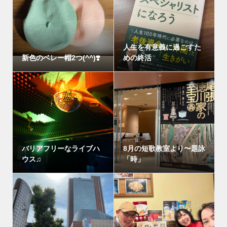
人生を有意義に過ごすた
新色のベレー帽2つ(^^)❣️
めの終活
バリアフリーなライブハ
8月の短歌教室より〜題詠
ウス♫
「時」