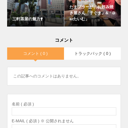
たまプラーザのお好み焼
き屋さん「子ぐま」&「B
三軒茶屋の魅力❣️
arたいむ」
コメント
コメント ( 0 )
トラックバック ( 0 )
この記事へのコメントはありません。
名前 ( 必須 )
E-MAIL ( 必須 ) ※ 公開されません