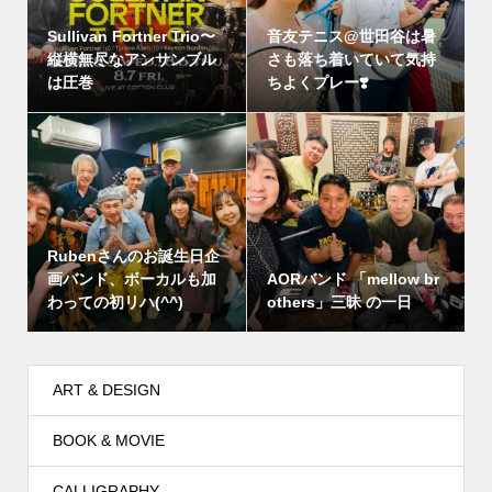
Sullivan Fortner Trio〜
音友テニス@世田谷は暑
縦横無尽なアンサンブル
さも落ち着いていて気持
は圧巻
ちよくプレー❣️
Rubenさんのお誕生日企
画バンド、ボーカルも加
AORバンド 「mellow br
わっての初リハ(^^)
others」三昧 の一日
ART & DESIGN
BOOK & MOVIE
CALLIGRAPHY