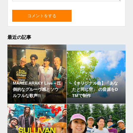
最近の記事
MAREE ARAKY Live～圧
【オリジナル曲】「あな
倒的なグルーヴ感とソウ
たと同じ空」 の音源をD
ルフルな歌声!!
TMで制作