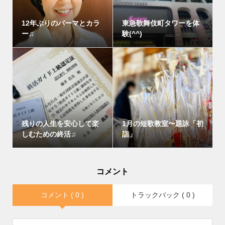
12年ぶりのパーマとカラ
東急歌舞伎町タワーを体
ー♫
験(^^)
残りの人生を安心して楽
1月の短歌教室〜題詠「初
しむための終活♫
詣」
コメント
コメント ( 0 )
トラックバック ( 0 )