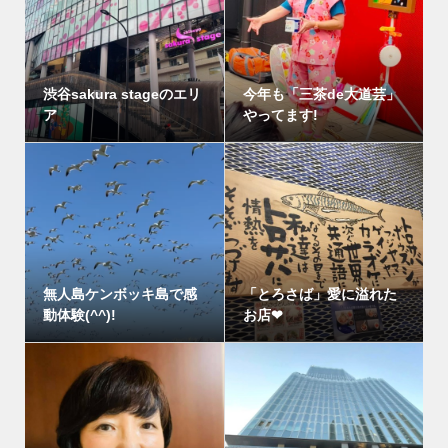
渋谷sakura stageのエリ
今年も「三茶de大道芸」
ア
やってます!
無人島ケンボッキ島で感
「とろさば」愛に溢れた
動体験(^^)!
お店❤︎