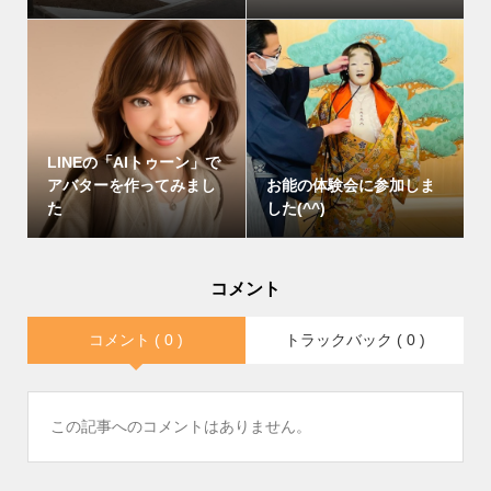
LINEの「AIトゥーン」で
アバターを作ってみまし
お能の体験会に参加しま
た
した(^^)
コメント
コメント ( 0 )
トラックバック ( 0 )
この記事へのコメントはありません。