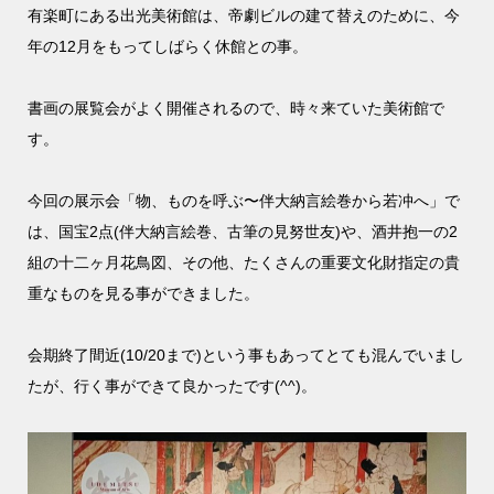
有楽町にある出光美術館は、帝劇ビルの建て替えのために、今
年の12月をもってしばらく休館との事。
書画の展覧会がよく開催されるので、時々来ていた美術館で
す。
今回の展示会「物、ものを呼ぶ〜伴大納言絵巻から若冲へ」で
は、国宝2点(伴大納言絵巻、古筆の見努世友)や、酒井抱一の2
組の十二ヶ月花鳥図、その他、たくさんの重要文化財指定の貴
重なものを見る事ができました。
会期終了間近(10/20まで)という事もあってとても混んでいまし
たが、行く事ができて良かったです(^^)。