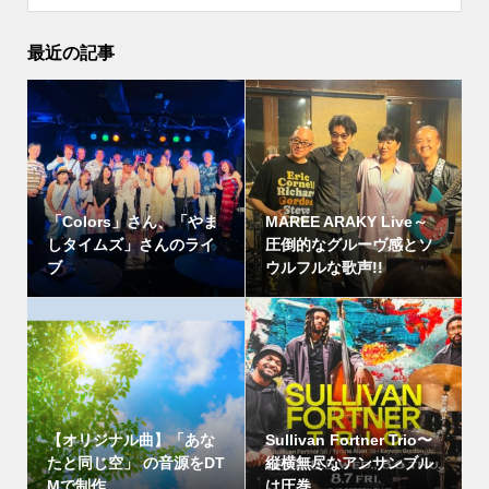
最近の記事
「Colors」さん、「やま
MAREE ARAKY Live～
しタイムズ」さんのライ
圧倒的なグルーヴ感とソ
ブ
ウルフルな歌声!!
【オリジナル曲】「あな
Sullivan Fortner Trio〜
たと同じ空」 の音源をDT
縦横無尽なアンサンブル
Mで制作
は圧巻