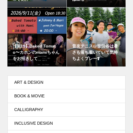
【9/11】Baked Tomat
音友テニス@世田谷は暑
o〜カホンのmamiちゃん
さも落ち着いていて気持
をお招きして
ちよくプレー❣️
ART & DESIGN
BOOK & MOVIE
CALLIGRAPHY
INCLUSIVE DESIGN