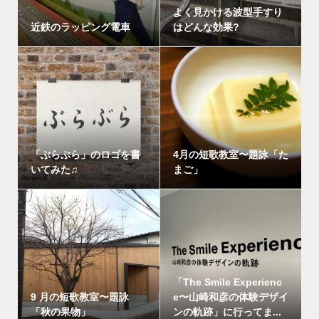
よく見かける波型手すり
近鉄のラッピング電車
はどんな効果?
「ぶらぶら」のロゴを書
4月の短歌教室〜題詠「た
いてみた♫
まご」
「The Smile Experienc
9 月の短歌教室〜題詠
e〜山崎和彦の体験デザイ
「秋の果物」
ンの軌跡」に行ってま...