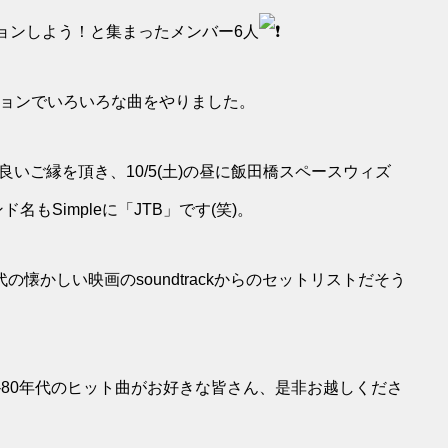
曲でセッションしよう！と集まったメンバー6人
ションでいろいろな曲をやりました。
良いご縁を頂き、10/5(土)の昼に飯田橋スペースウィズ
もSimpleに「JTB」です(笑)。
-80年代の懐かしい映画のsoundtrackからのセットリストだそう
皆さん！70-80年代のヒット曲がお好きな皆さん、是非お越しくださ