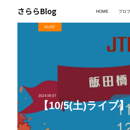
さららBlog
HOME
プロ
MUSIC
2024.09.07
【10/5(土)ライブ】JT