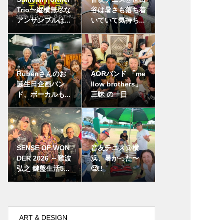
Trio〜縦横無尽な
谷は暑さも落ち着
アンサンブルは...
いていて気持ち...
Rubenさんのお
AORバンド 「me
誕生日企画バン
llow brothers」
ド、ボーカルも...
三昧 の一日
SENSE OF WON
音友テニス@横
DER 2026 ～難波
浜、暑かった〜
弘之 鍵盤生活5...
🥵!!
ART & DESIGN