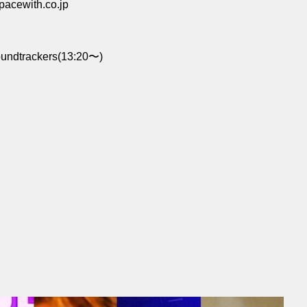
ewith.co.jp
trackers(13:20〜)