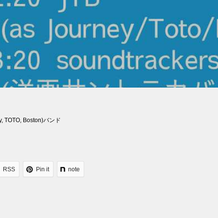
, TOTO, Boston)バンド
RSS
Pin it
note