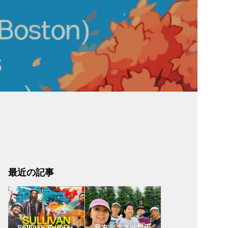
最近の記事
Sullivan Fortner
音友テニス@世田