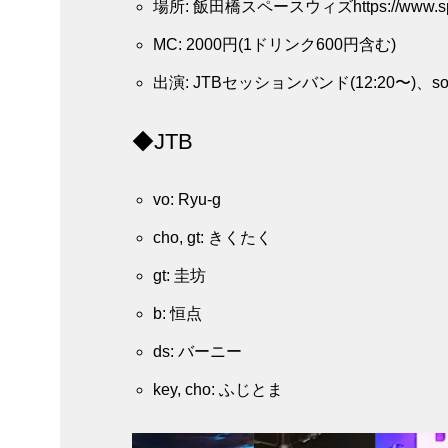
場所: 飯田橋スペースウィズhttps://www.spac
MC: 2000円(1ドリンク600円含む)
出演: JTBセッションバンド(12:20〜)、sound
◆JTB
vo: Ryu-g
cho, gt: きくたく
gt: 圭坊
b: 恒点
ds: バーニー
key, cho: ふじとま