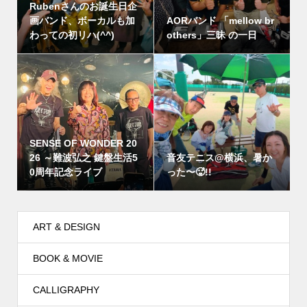
Rubenさんのお誕生日企
画バンド、ボーカルも加
AORバンド 「mellow br
わっての初リハ(^^)
others」三昧 の一日
SENSE OF WONDER 20
26 ～難波弘之 鍵盤生活5
音友テニス@横浜、暑か
0周年記念ライブ
った〜🥵!!
ART & DESIGN
BOOK & MOVIE
CALLIGRAPHY