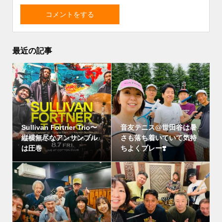
最近の記事
Sullivan Fortner Trio〜
音友テニス@世田谷は暑
縦横無尽なアンサンブル
さも落ち着いていて気持
は圧巻
ちよくプレー❣️