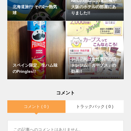
NECの旧ロゴの電話機が
北海道旅行 その2〜熱気
大阪のホテルの部屋にあ
球
りました!!
シニア向け女性専用の筋
スペイン限定、生ハム味
トレジム「カーブス」の
のPringles!!
効果!!
コメント
コメント ( 0 )
トラックバック ( 0 )
この記事へのコメントはありません。