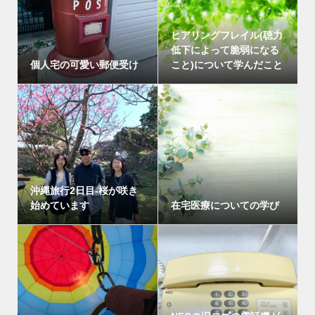
ヒアリングフレイル(聴力
低下によって脆弱になる
個人宅の可愛い郵便受け
こと)について学んだこと
沖縄旅行2日目-桜が咲き
始めています
在宅医療についての学び