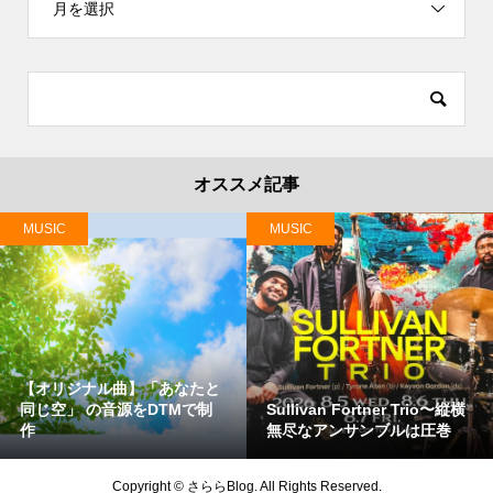
月を選択
オススメ記事
LIFE
MUSIC
音友テニス@世田谷は暑さも
Rubenさんのお誕生日企画バ
落ち着いていて気持ちよくプ
ンド、ボーカルも加わっての
レー❣️
初リハ(^^)
Copyright ©
さららBlog. All Rights Reserved.