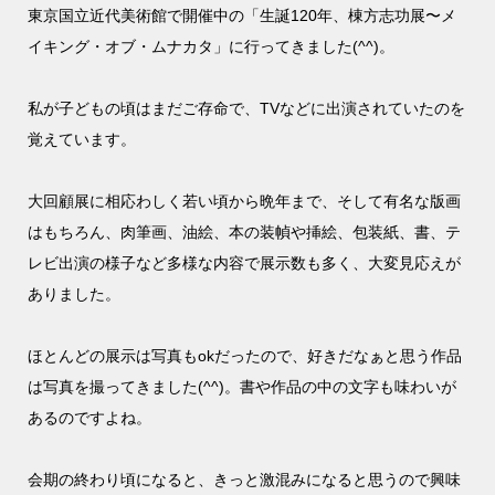
東京国立近代美術館で開催中の「生誕120年、棟方志功展〜メ
イキング・オブ・ムナカタ」に行ってきました(^^)。
私が子どもの頃はまだご存命で、TVなどに出演されていたのを
覚えています。
大回顧展に相応わしく若い頃から晩年まで、そして有名な版画
はもちろん、肉筆画、油絵、本の装幀や挿絵、包装紙、書、テ
レビ出演の様子など多様な内容で展示数も多く、大変見応えが
ありました。
ほとんどの展示は写真もokだったので、好きだなぁと思う作品
は写真を撮ってきました(^^)。書や作品の中の文字も味わいが
あるのですよね。
会期の終わり頃になると、きっと激混みになると思うので興味