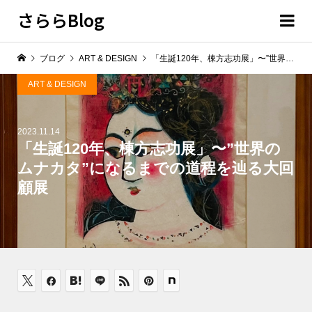
さららBlog
ブログ
ART & DESIGN
「生誕120年、棟方志功展」〜”世界のムナカタ”になるまでの道程を辿る大回顧展
ART & DESIGN
2023.11.14
「生誕120年、棟方志功展」〜”世界の
ムナカタ”になるまでの道程を辿る大回
顧展