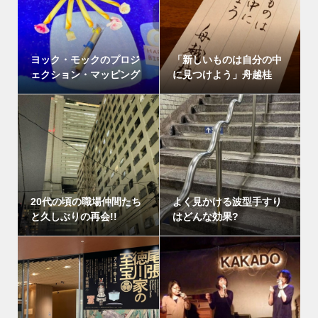
ヨック・モックのプロジ
「新しいものは自分の中
ェクション・マッピング
に見つけよう」舟越桂
20代の頃の職場仲間たち
よく見かける波型手すり
と久しぶりの再会!!
はどんな効果?