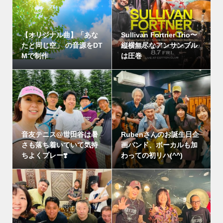
【オリジナル曲】「あな
Sullivan Fortner Trio〜
たと同じ空」 の音源をDT
縦横無尽なアンサンブル
Mで制作
は圧巻
音友テニス@世田谷は暑
Rubenさんのお誕生日企
さも落ち着いていて気持
画バンド、ボーカルも加
ちよくプレー❣️
わっての初リハ(^^)