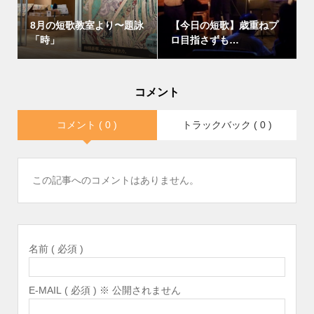
8月の短歌教室より〜題詠
【今日の短歌】歳重ねプ
「時」
ロ目指さずも…
コメント
コメント ( 0 )
トラックバック ( 0 )
この記事へのコメントはありません。
名前 ( 必須 )
E-MAIL ( 必須 ) ※ 公開されません