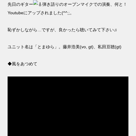
先日のギター
弾き語りのオープンマイクでの演奏、何と！
Youtubeにアップされました(^^;;。
恥ずかしながら…ですが、良かったら聴いてみて下さい♫
ユニット名は「とまゆら」。藤井浩美(vo, gt)、私田亘聴(gt)
◆風をあつめて