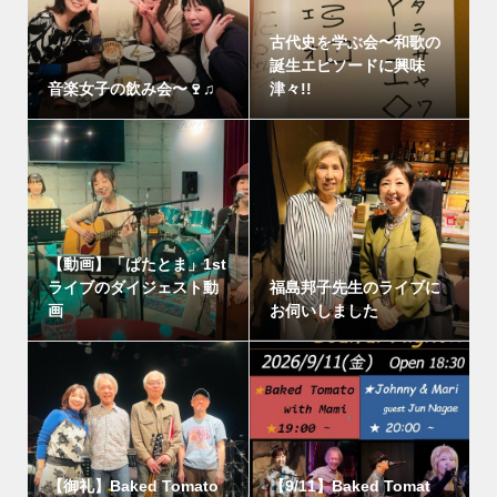
古代史を学ぶ会〜和歌の
誕生エピソードに興味
音楽女子の飲み会〜🍷♫
津々!!
【動画】「ぱたとま」1st
ライブのダイジェスト動
福島邦子先生のライブに
画
お伺いしました
【御礼】Baked Tomato
【9/11】Baked Tomat