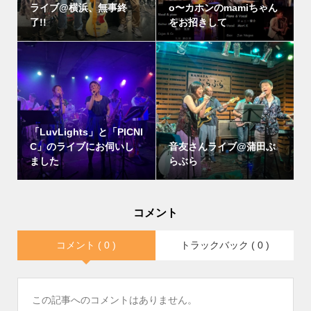
ライブ@横浜、無事終
o〜カホンのmamiちゃん
了!!
をお招きして
「LuvLights」と「PICNI
C」のライブにお伺いし
音友さんライブ@蒲田ぶ
ました
らぶら
コメント
コメント ( 0 )
トラックバック ( 0 )
この記事へのコメントはありません。