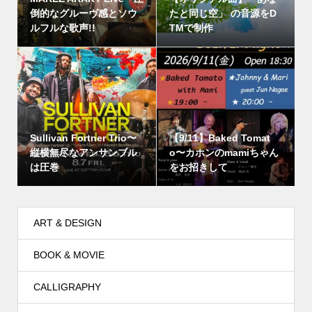
倒的なグルーヴ感とソウ
たと同じ空」 の音源をD
ルフルな歌声!!
TMで制作
Sullivan Fortner Trio〜
【9/11】Baked Tomat
縦横無尽なアンサンブル
o〜カホンのmamiちゃん
は圧巻
をお招きして
ART & DESIGN
BOOK & MOVIE
CALLIGRAPHY