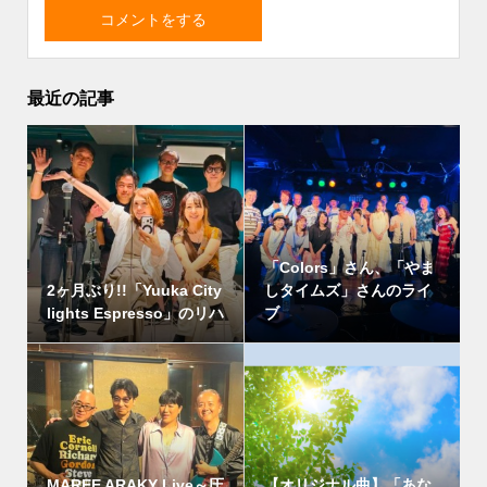
最近の記事
「Colors」さん、「やま
2ヶ月ぶり!!「Yuuka City
しタイムズ」さんのライ
lights Espresso」のリハ
ブ
MAREE ARAKY Live～圧
【オリジナル曲】「あな