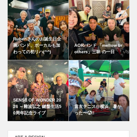
Rubenさんのお誕生日企
画バンド、ボーカルも加
AORバンド 「mellow br
わっての初リハ(^^)
others」三昧 の一日
SENSE OF WONDER 20
26 ～難波弘之 鍵盤生活5
音友テニス@横浜、暑か
0周年記念ライブ
った〜🥵!!