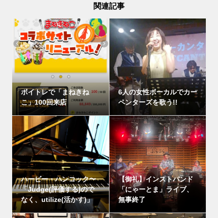
関連記事
ボイトレで「まねきね
6人の女性ボーカルでカー
こ」100回来店
ペンターズを歌う!!
ハービー・ハンコック〜
【御礼】インストバンド
「Judge(評価する)ので
「にゃーとま」ライブ、
なく、utilize(活かす)」
無事終了