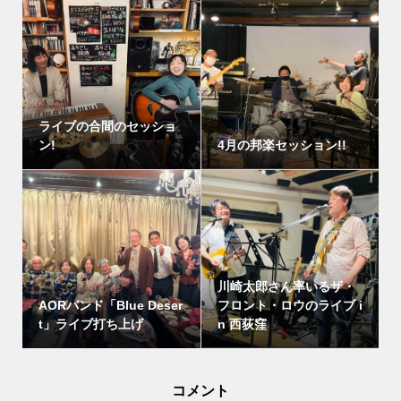
ライブの合間のセッショ
ン!
4月の邦楽セッション!!
川崎太郎さん率いるザ・
AORバンド「Blue Deser
フロント・ロウのライブ i
t」ライブ打ち上げ
n 西荻窪
コメント