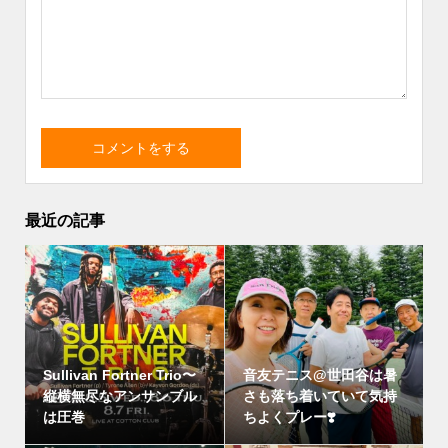
最近の記事
Sullivan Fortner Trio〜
音友テニス@世田谷は暑
縦横無尽なアンサンブル
さも落ち着いていて気持
は圧巻
ちよくプレー❣️