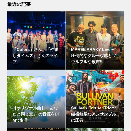
最近の記事
「Colors」さん、「やま
MAREE ARAKY Live～
しタイムズ」さんのライ
圧倒的なグルーヴ感とソ
ブ
ウルフルな歌声!!
【オリジナル曲】「あな
Sullivan Fortner Trio〜
たと同じ空」 の音源をDT
縦横無尽なアンサンブル
Mで制作
は圧巻