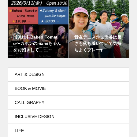
【9/11】Baked Tomat
音友テニス@世田谷は暑
o〜カホンのmamiちゃん
さも落ち着いていて気持
をお招きして
ちよくプレー❣️
ART & DESIGN
BOOK & MOVIE
CALLIGRAPHY
INCLUSIVE DESIGN
LIFE