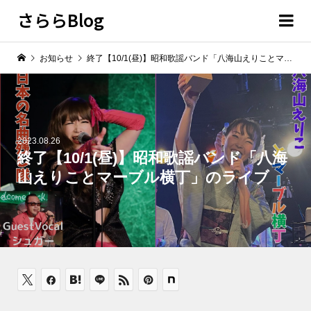
さららBlog
お知らせ
終了【10/1(昼)】昭和歌謡バンド「八海山えりことマーブル横丁」のライブ
2023.08.26
終了【10/1(昼)】昭和歌謡バンド「八海
山えりことマーブル横丁」のライブ