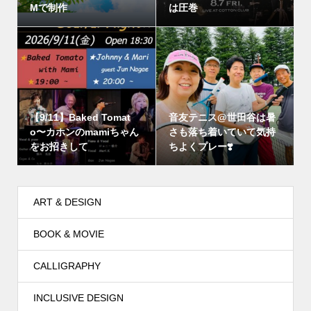
Mで制作
は圧巻
【9/11】Baked Tomat
音友テニス@世田谷は暑
o〜カホンのmamiちゃん
さも落ち着いていて気持
をお招きして
ちよくプレー❣️
ART & DESIGN
BOOK & MOVIE
CALLIGRAPHY
INCLUSIVE DESIGN