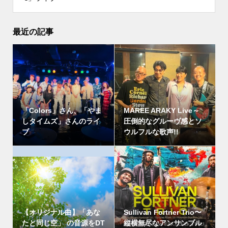
最近の記事
「Colors」さん、「やま
MAREE ARAKY Live～
しタイムズ」さんのライ
圧倒的なグルーヴ感とソ
ブ
ウルフルな歌声!!
【オリジナル曲】「あな
Sullivan Fortner Trio〜
たと同じ空」 の音源をDT
縦横無尽なアンサンブル